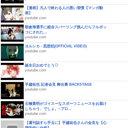
【漫画】凡人で終わる人の悪い習慣【マンガ動
画】
youtube.com
朝倉海選手に総合スパーリング挑んだらフルボッ
コにされた...
youtube.com
ヨルシカ - 思想犯(OFFICIAL VIDEO)
youtube.com
誕生日おめでとう♡
youtube.com
手越祐也 記者会見 舞台裏 BACKSTAGE
youtube.com
石橋貴明がゴイスーなスポーツニュースをお届け
しちゃう、でしょ。~プロ...
youtube.com
【週刊誌すら手玉に】手越祐也さんの会見を【心
理学的に分析】