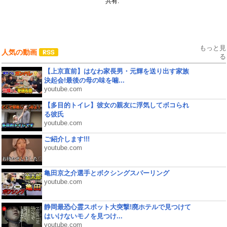
共有:
もっと見
人気の動画
る
【上京直前】はなわ家長男・元輝を送り出す家族
決起会!最後の母の味を噛...
youtube.com
【多目的トイレ】彼女の親友に浮気してボコられ
る彼氏
youtube.com
ご紹介します!!!
youtube.com
亀田京之介選手とボクシングスパーリング
youtube.com
静岡最恐心霊スポット大突撃!廃ホテルで見つけて
はいけないモノを見つけ...
youtube.com