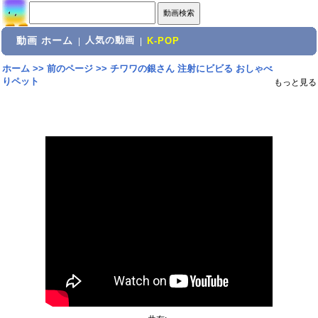
動画 ホーム
人気の動画
|
|
K-POP
ホーム
>>
前のページ
>>
チワワの銀さん 注射にビビる おしゃべ
りペット
もっと見る