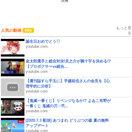
共有:
もっと見
人気の動画
る
誕生日おめでとう♡
youtube.com
金太郎選手と総合対決!京之介が腕十字を決める!?
【プロボクサーvs総合...
youtube.com
【週刊誌すら手玉に】手越祐也さんの会見を【心
理学的に分析】
youtube.com
【鬼滅一番くじ】リベンジなるか!? よゐこ有野が
一番くじ 鬼滅の刃 ~弐...
youtube.com
[2020.7.3 配信] あつまれ どうぶつの森 夏の無料
アップデート
youtube.com