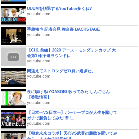
UUUMを脱退するYouTuber多くね?
youtube.com
手越祐也 記者会見 舞台裏 BACKSTAGE
youtube.com
【CH1 前編】2020 アース・モンダミンカップ 大
会第1日(予選ラウンド)...
youtube.com
間違えてストロングゼロ買い過ぎた。
youtube.com
夜に駆ける/YOASOBI 歌ってみた!しんごちん
【香取慎吾】
youtube.com
【日本一VS日本一】ポーカープロが人生を賭けて
ガチで勝負してみた!!!!!!...
youtube.com
【朝倉未来コラボ】天心VS武尊の勝敗を聞いてみ
たら、まさかの回答が!!!