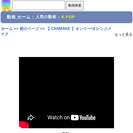
動画 ホーム
人気の動画
|
|
K-POP
ホーム
>>
前のページ
>>
【 CANMAKE 】オンリー!オレンジメ
イク
もっと見る