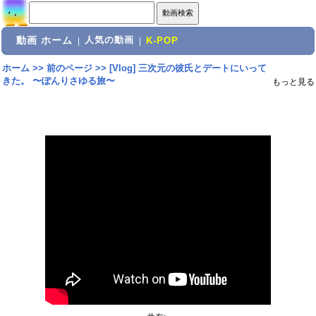
動画 ホーム
人気の動画
|
|
K-POP
ホーム
>>
前のページ
>>
[Vlog] 三次元の彼氏とデートにいって
きた。 〜ぽんりさゆる旅〜
もっと見る