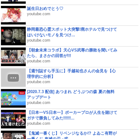
誕生日おめでとう♡
youtube.com
静岡最恐心霊スポット大突撃!廃ホテルで見つけて
はいけないモノを見つけ...
youtube.com
【朝倉未来コラボ】天心VS武尊の勝敗を聞いてみ
たら、まさかの回答が!!!
youtube.com
【週刊誌すら手玉に】手越祐也さんの会見を【心
理学的に分析】
youtube.com
[2020.7.3 配信] あつまれ どうぶつの森 夏の無料
アップデート
youtube.com
【日本一VS日本一】ポーカープロが人生を賭けて
ガチで勝負してみた!!!!!!...
youtube.com
【鬼滅一番くじ】リベンジなるか!? よゐこ有野が
一番くじ 鬼滅の刃 ~弐...