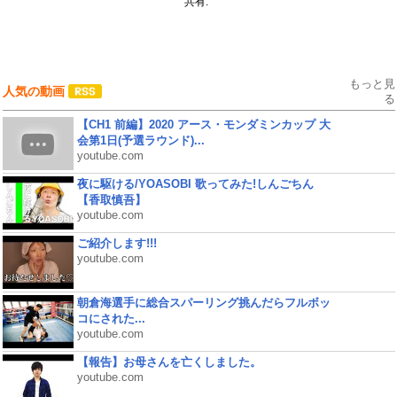
共有:
もっと見
人気の動画
る
【CH1 前編】2020 アース・モンダミンカップ 大
会第1日(予選ラウンド)...
youtube.com
夜に駆ける/YOASOBI 歌ってみた!しんごちん
【香取慎吾】
youtube.com
ご紹介します!!!
youtube.com
朝倉海選手に総合スパーリング挑んだらフルボッ
コにされた...
youtube.com
【報告】お母さんを亡くしました。
youtube.com