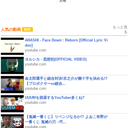
共有:
もっと見
人気の動画
る
ARASHI - Face Down : Reborn [Official Lyric Vi
deo]
youtube.com
ヨルシカ - 思想犯(OFFICIAL VIDEO)
youtube.com
金太郎選手と総合対決!京之介が腕十字を決める!?
【プロボクサーvs総合...
youtube.com
UUUMを脱退するYouTuber多くね?
youtube.com
【鬼滅一番くじ】リベンジなるか!? よゐこ有野が
一番くじ 鬼滅の刃 ~弐...
youtube.com