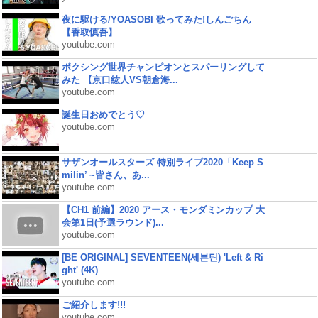
夜に駆ける/YOASOBI 歌ってみた!しんごちん
【香取慎吾】
youtube.com
ボクシング世界チャンピオンとスパーリングして
みた 【京口紘人VS朝倉海...
youtube.com
誕生日おめでとう♡
youtube.com
サザンオールスターズ 特別ライブ2020「Keep S
milin’ ~皆さん、あ...
youtube.com
【CH1 前編】2020 アース・モンダミンカップ 大
会第1日(予選ラウンド)...
youtube.com
[BE ORIGINAL] SEVENTEEN(세븐틴) 'Left & Ri
ght' (4K)
youtube.com
ご紹介します!!!
youtube.com