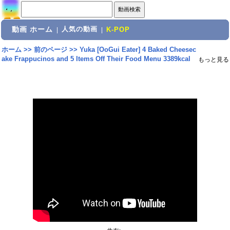
動画 ホーム
人気の動画
|
|
K-POP
ホーム
>>
前のページ
>>
Yuka [OoGui Eater] 4 Baked Cheesec
ake Frappucinos and 5 Items Off Their Food Menu 3389kcal
もっと見る