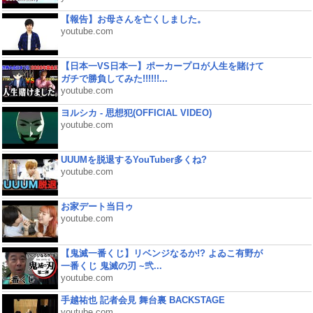
【報告】お母さんを亡くしました。
youtube.com
【日本一VS日本一】ポーカープロが人生を賭けて
ガチで勝負してみた!!!!!!...
youtube.com
ヨルシカ - 思想犯(OFFICIAL VIDEO)
youtube.com
UUUMを脱退するYouTuber多くね?
youtube.com
お家デート当日ゥ
youtube.com
【鬼滅一番くじ】リベンジなるか!? よゐこ有野が
一番くじ 鬼滅の刃 ~弐...
youtube.com
手越祐也 記者会見 舞台裏 BACKSTAGE
youtube.com