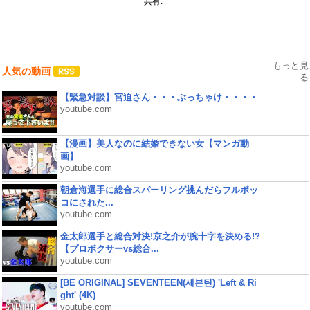
共有:
もっと見
人気の動画
る
【緊急対談】宮迫さん・・・ぶっちゃけ・・・・
youtube.com
【漫画】美人なのに結婚できない女【マンガ動
画】
youtube.com
朝倉海選手に総合スパーリング挑んだらフルボッ
コにされた...
youtube.com
金太郎選手と総合対決!京之介が腕十字を決める!?
【プロボクサーvs総合...
youtube.com
[BE ORIGINAL] SEVENTEEN(세븐틴) 'Left & Ri
ght' (4K)
youtube.com