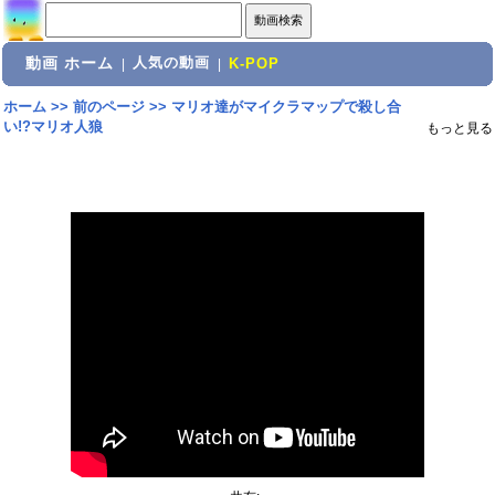
動画 ホーム
人気の動画
|
|
K-POP
ホーム
>>
前のページ
>>
マリオ達がマイクラマップで殺し合
い!?マリオ人狼
もっと見る