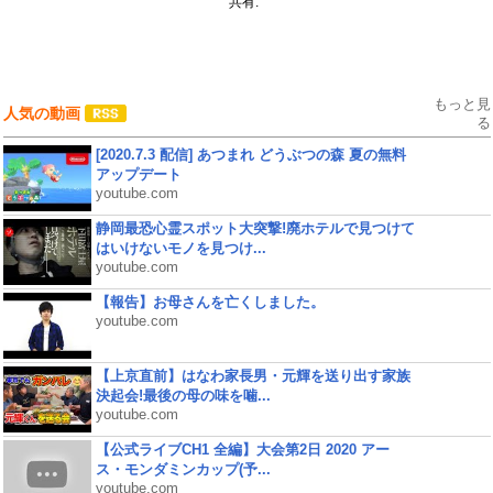
共有:
もっと見
人気の動画
る
[2020.7.3 配信] あつまれ どうぶつの森 夏の無料
アップデート
youtube.com
静岡最恐心霊スポット大突撃!廃ホテルで見つけて
はいけないモノを見つけ...
youtube.com
【報告】お母さんを亡くしました。
youtube.com
【上京直前】はなわ家長男・元輝を送り出す家族
決起会!最後の母の味を噛...
youtube.com
【公式ライブCH1 全編】大会第2日 2020 アー
ス・モンダミンカップ(予...
youtube.com