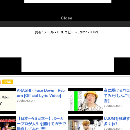
Close
6
共有:
メール
•
URLコピー
•
Editor
•
HTML
画
ARASHI - Face Down : Reb
夜に駆ける/YOA
orn [Official Lyric Video]
てみた!しんご
youtube.com
吾】
youtube.com
【日本一VS日本一】ポーカ
UUUMを脱退する
ープロが人生を賭けてガチで
多くね?
勝負してみた!!!!!!...
youtube.com