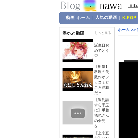
動画 ホーム
人気の動画
|
|
K-POP
ホーム
>>
浮かぶ 動画
もっと見る
誕生日お
めでとう
♡
【衝撃】
料理の失
敗作がツ
ッコミど
ころ満載
だっ...
【週刊誌
すら手玉
に】手越
祐也さん
の会見
を...
【上京直