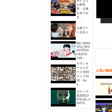
前】はな
わ家長
男・元輝
を送り出
す...
お家デー
ト当日ゥ
[BE ORIGI
NAL] SEV
ENTEEN
(세븐틴)
'Left...
サザンオ
ールスタ
人気の動
ーズ 特別
ライブ20
20「Ke
e...
ヨルシカ -
思想犯(O
FFICIAL V
IDEO)