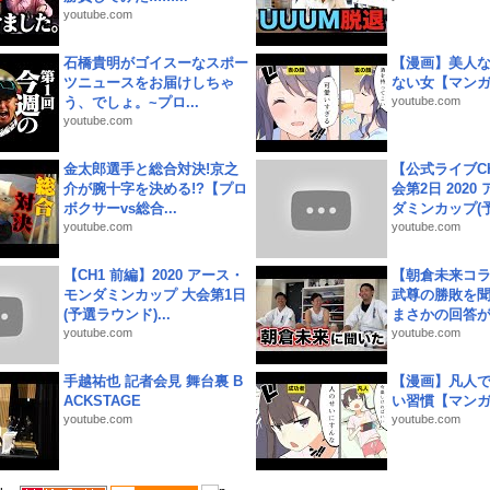
youtube.com
石橋貴明がゴイスーなスポー
【漫画】美人
ツニュースをお届けしちゃ
ない女【マン
う、でしょ。~プロ...
youtube.com
youtube.com
金太郎選手と総合対決!京之
【公式ライブC
介が腕十字を決める!?【プロ
会第2日 2020
ボクサーvs総合...
ダミンカップ(予.
youtube.com
youtube.com
【CH1 前編】2020 アース・
【朝倉未来コラ
モンダミンカップ 大会第1日
武尊の勝敗を
(予選ラウンド)...
まさかの回答が!
youtube.com
youtube.com
手越祐也 記者会見 舞台裏 B
【漫画】凡人
ACKSTAGE
い習慣【マン
youtube.com
youtube.com