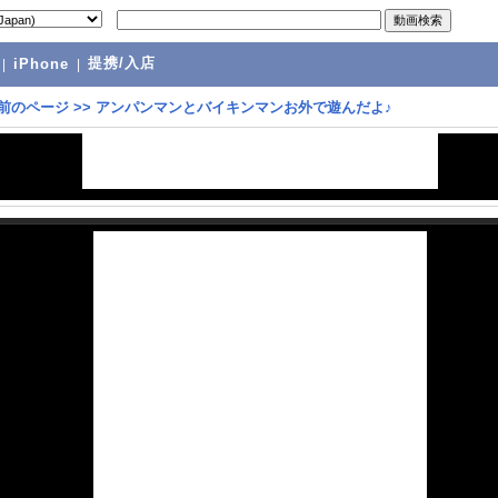
提携/入店
|
iPhone
|
前のページ
>>
アンパンマンとバイキンマンお外で遊んだよ♪