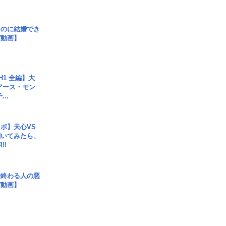
なのに結婚でき
ガ動画】
H1 全編】大
 アース・モン
..
ボ】天心VS
聞いてみたら、
!!
で終わる人の悪
ガ動画】