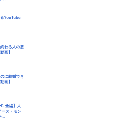
YouTuber
で終わる人の悪
ガ動画】
なのに結婚でき
ガ動画】
H1 全編】大
 アース・モン
..