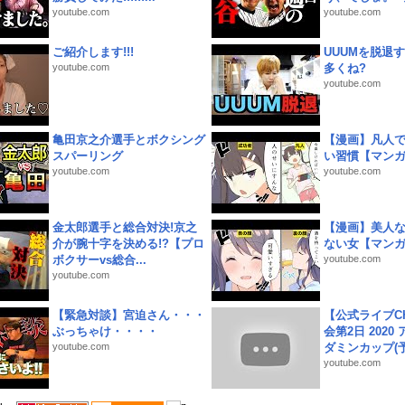
youtube.com
youtube.com
ご紹介します!!!
UUUMを脱退する
youtube.com
多くね?
youtube.com
亀田京之介選手とボクシング
【漫画】凡人
スパーリング
い習慣【マン
youtube.com
youtube.com
金太郎選手と総合対決!京之
【漫画】美人
介が腕十字を決める!?【プロ
ない女【マン
ボクサーvs総合...
youtube.com
youtube.com
【緊急対談】宮迫さん・・・
【公式ライブC
ぶっちゃけ・・・・
会第2日 2020
youtube.com
ダミンカップ(予.
youtube.com