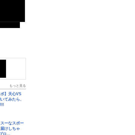
もっと見る
ボ】天心VS
聞いてみたら、
!!
イスーなスポー
お届けしちゃ
ロ...