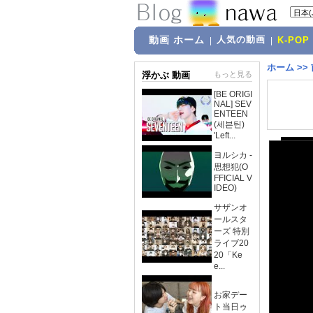
動画 ホーム
人気の動画
|
|
K-POP
ホーム
>>
浮かぶ 動画
もっと見る
[BE ORIGI
NAL] SEV
ENTEEN
(세븐틴)
'Left...
ヨルシカ -
思想犯(O
FFICIAL V
IDEO)
サザンオ
ールスタ
ーズ 特別
ライブ20
20「Ke
e...
お家デー
ト当日ゥ