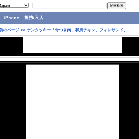
提携/入店
|
iPhone
|
前のページ
>>
ケンタッキー「骨つき肉、和風チキン、フィレサンド」