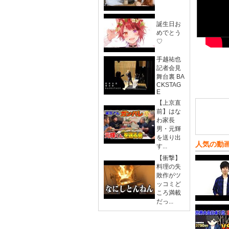
誕生日お
めでとう
♡
手越祐也
記者会見
舞台裏 BA
CKSTAG
E
【上京直
前】はな
わ家長
男・元輝
を送り出
人気の動
す...
【衝撃】
料理の失
敗作がツ
ッコミど
ころ満載
だっ...