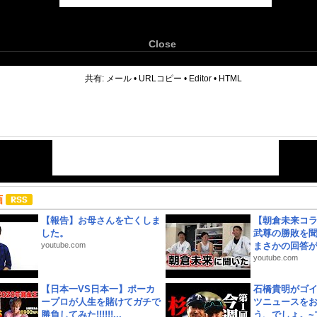
Close
6
共有:
メール
•
URLコピー
•
Editor
•
HTML
画
【報告】お母さんを亡くしま
【朝倉未来コラ
した。
武尊の勝敗を
youtube.com
まさかの回答が!
youtube.com
【日本一VS日本一】ポーカ
石橋貴明がゴ
ープロが人生を賭けてガチで
ツニュースを
勝負してみた!!!!!!...
う、でしょ。~プ