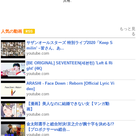
共有:
もっと見
人気の動画
る
サザンオールスターズ 特別ライブ2020「Keep S
milin’ ~皆さん、あ...
youtube.com
[BE ORIGINAL] SEVENTEEN(세븐틴) 'Left & Ri
ght' (4K)
youtube.com
ARASHI - Face Down : Reborn [Official Lyric Vi
deo]
youtube.com
【漫画】美人なのに結婚できない女【マンガ動
画】
youtube.com
金太郎選手と総合対決!京之介が腕十字を決める!?
【プロボクサーvs総合...
youtube.com