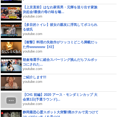
【上京直前】はなわ家長男・元輝を送り出す家族
決起会!最後の母の味を噛...
youtube.com
【多目的トイレ】彼女の親友に浮気してボコられ
る彼氏
youtube.com
【衝撃】料理の失敗作がツッコミどころ満載だっ
た件wwwwww【#2】
youtube.com
朝倉海選手に総合スパーリング挑んだらフルボッ
コにされた...
youtube.com
ご紹介します!!!
youtube.com
【CH1 前編】2020 アース・モンダミンカップ 大
会第1日(予選ラウンド)...
youtube.com
静岡最恐心霊スポット大突撃!廃ホテルで見つけて
はいけないモノを見つけ...