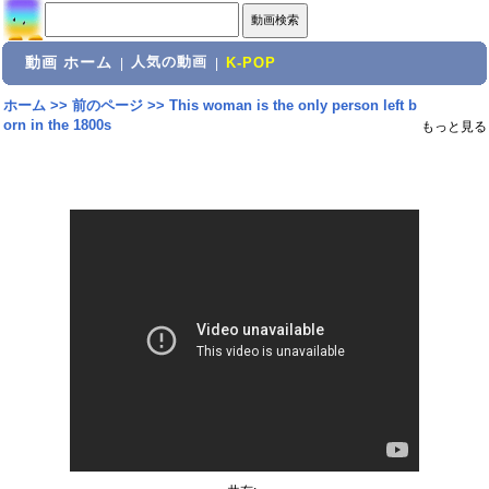
動画 ホーム
人気の動画
|
|
K-POP
ホーム
>>
前のページ
>>
This woman is the only person left b
orn in the 1800s
もっと見る