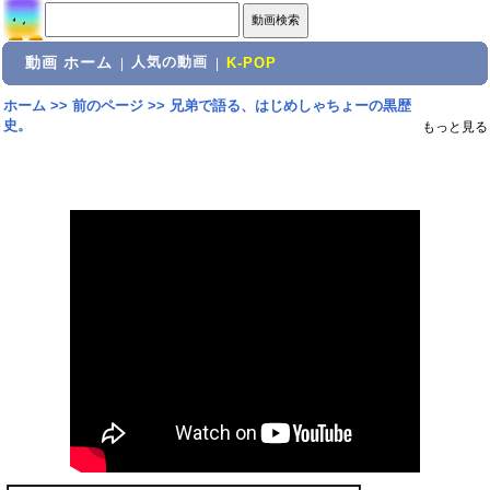
動画 ホーム
人気の動画
|
|
K-POP
ホーム
>>
前のページ
>>
兄弟で語る、はじめしゃちょーの黒歴
史。
もっと見る