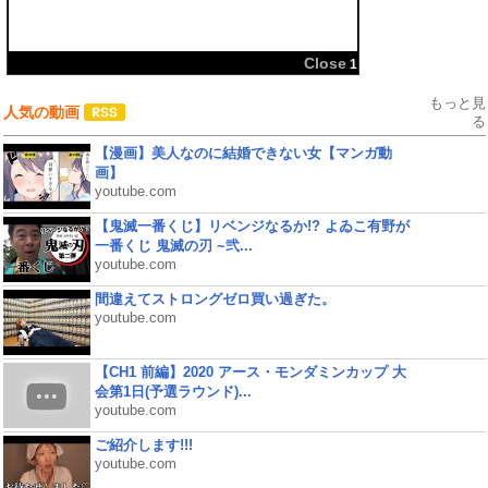
共有:
もっと見
人気の動画
る
【漫画】美人なのに結婚できない女【マンガ動
画】
youtube.com
【鬼滅一番くじ】リベンジなるか!? よゐこ有野が
一番くじ 鬼滅の刃 ~弐...
youtube.com
間違えてストロングゼロ買い過ぎた。
youtube.com
【CH1 前編】2020 アース・モンダミンカップ 大
会第1日(予選ラウンド)...
youtube.com
ご紹介します!!!
youtube.com