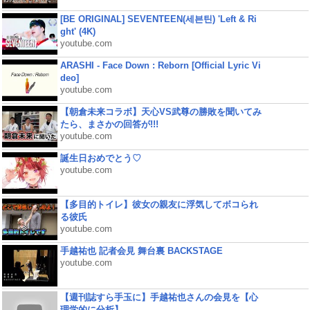
[BE ORIGINAL] SEVENTEEN(세븐틴) 'Left & Ri
ght' (4K)
youtube.com
ARASHI - Face Down : Reborn [Official Lyric Vi
deo]
youtube.com
【朝倉未来コラボ】天心VS武尊の勝敗を聞いてみ
たら、まさかの回答が!!!
youtube.com
誕生日おめでとう♡
youtube.com
【多目的トイレ】彼女の親友に浮気してボコられ
る彼氏
youtube.com
手越祐也 記者会見 舞台裏 BACKSTAGE
youtube.com
【週刊誌すら手玉に】手越祐也さんの会見を【心
理学的に分析】