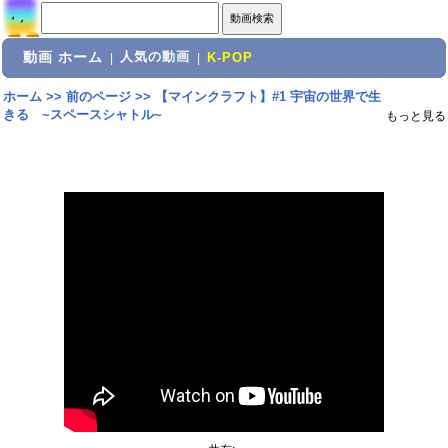
動画 ホーム
人気の動画
|
|
K-POP
ホーム
>>
前のページ
>>
【マインクラフト】#1 宇宙の世界で生
きる ~スペースシャトル~
もっと見る