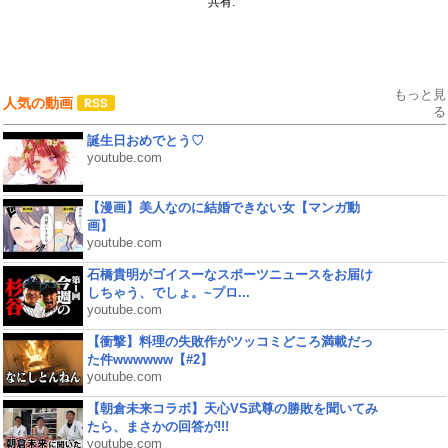
共有:
もっと見
人気の動画
る
誕生日おめでとう♡
youtube.com
【漫画】美人なのに結婚できない女【マンガ動
画】
youtube.com
石橋貴明がゴイスーなスポーツニュースをお届け
しちゃう、でしょ。~プロ...
youtube.com
【衝撃】料理の失敗作がツッコミどころ満載だっ
た件wwwwww【#2】
youtube.com
【朝倉未来コラボ】天心VS武尊の勝敗を聞いてみ
たら、まさかの回答が!!!
youtube.com