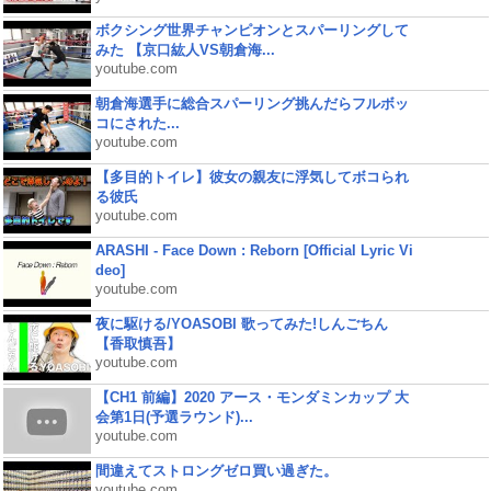
ボクシング世界チャンピオンとスパーリングして
みた 【京口紘人VS朝倉海...
youtube.com
朝倉海選手に総合スパーリング挑んだらフルボッ
コにされた...
youtube.com
【多目的トイレ】彼女の親友に浮気してボコられ
る彼氏
youtube.com
ARASHI - Face Down : Reborn [Official Lyric Vi
deo]
youtube.com
夜に駆ける/YOASOBI 歌ってみた!しんごちん
【香取慎吾】
youtube.com
【CH1 前編】2020 アース・モンダミンカップ 大
会第1日(予選ラウンド)...
youtube.com
間違えてストロングゼロ買い過ぎた。
youtube.com