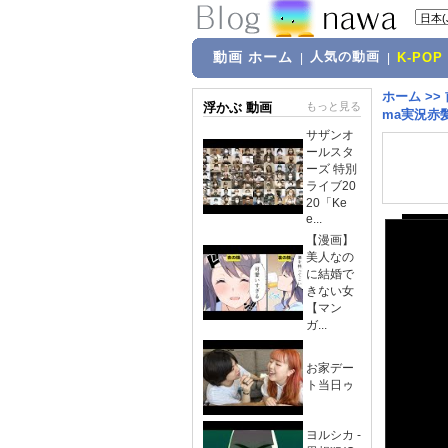
動画 ホーム
人気の動画
|
|
K-POP
ホーム
>>
浮かぶ 動画
もっと見る
ma実況赤
サザンオ
ールスタ
ーズ 特別
ライブ20
20「Ke
e...
【漫画】
美人なの
に結婚で
きない女
【マン
ガ...
お家デー
ト当日ゥ
ヨルシカ -