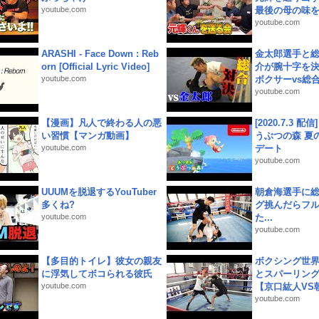
youtube.com
最後の母の味を噛
youtube.com
ARASHI - Face Down : Reb
金太郎選手と総
orn [Official Lyric Video]
介が腕十字を決
youtube.com
ボクサーvs総合.
youtube.com
【漫画】凡人で終わる人の悪
[2020.7.3 配
い習慣【マンガ動画】
うぶつの森 夏
youtube.com
デート
youtube.com
UUUMを脱退するYouTuber
朝倉海選手に
多くね?
グ挑んだらフ
youtube.com
た...
youtube.com
【多目的トイレ】彼女の親友
ボクシング世
に浮気してボコられる彼氏
とスパーリン
youtube.com
【京口紘人VS朝
youtube.com