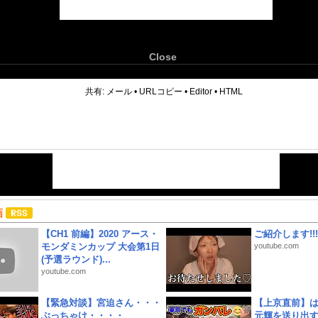
Close
6
共有:
メール
•
URLコピー
•
Editor
•
HTML
画
【CH1 前編】2020 アース・
ご紹介します!!!
モンダミンカップ 大会第1日
youtube.com
(予選ラウンド)...
youtube.com
【緊急対談】宮迫さん・・・
【上京直前】
ぶっちゃけ・・・・
元輝を送り出す