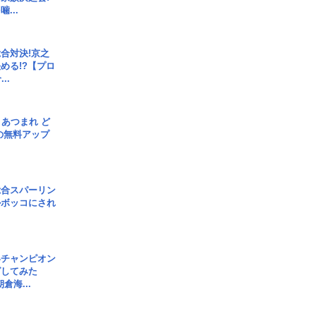
...
合対決!京之
める!?【プロ
..
信] あつまれ ど
の無料アップ
総合スパーリン
ルボッコにされ
界チャンピオン
グしてみた
倉海...