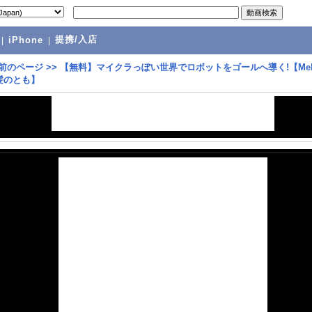
提携/入店
|
iPhone
|
前のページ
>>
【無料】マイクラっぽい世界でロボットをゴールへ導く!【Mek
髪のとも】