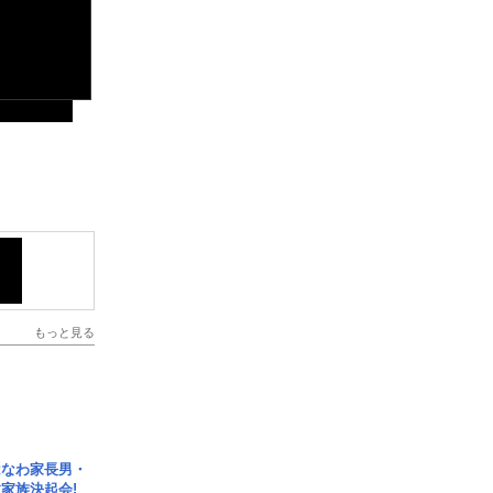
もっと見る
はなわ家長男・
家族決起会!