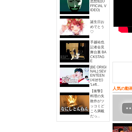
思想犯(O
FFICIAL V
IDEO)
誕生日お
めでとう
♡
手越祐也
記者会見
舞台裏 BA
CKSTAG
E
[BE ORIGI
NAL] SEV
ENTEEN
(세븐틴)
'Left...
人気の動
【衝撃】
料理の失
敗作がツ
ッコミど
ころ満載
だっ...