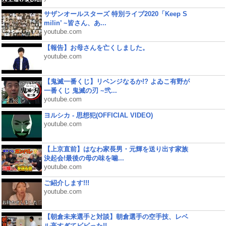
サザンオールスターズ 特別ライブ2020「Keep S
milin’ ~皆さん、あ...
youtube.com
【報告】お母さんを亡くしました。
youtube.com
【鬼滅一番くじ】リベンジなるか!? よゐこ有野が
一番くじ 鬼滅の刃 ~弐...
youtube.com
ヨルシカ - 思想犯(OFFICIAL VIDEO)
youtube.com
【上京直前】はなわ家長男・元輝を送り出す家族
決起会!最後の母の味を噛...
youtube.com
ご紹介します!!!
youtube.com
【朝倉未来選手と対談】朝倉選手の空手技、レベ
ル高すぎてビビった!!