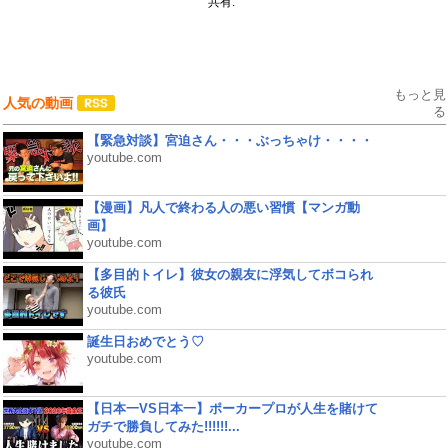
共有:
もっと見
人気の動画
る
【緊急対談】宮迫さん・・・ぶっちゃけ・・・・
youtube.com
【漫画】凡人で終わる人の悪い習慣【マンガ動
画】
youtube.com
【多目的トイレ】彼女の親友に浮気してボコられ
る彼氏
youtube.com
誕生日おめでとう♡
youtube.com
【日本一VS日本一】ポーカープロが人生を賭けて
ガチで勝負してみた!!!!!!...
youtube.com