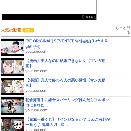
共有:
Close
1
もっと見
人気の動画
る
[BE ORIGINAL] SEVENTEEN(세븐틴) 'Left & Ri
ght' (4K)
youtube.com
【漫画】美人なのに結婚できない女【マンガ動
画】
youtube.com
【漫画】凡人で終わる人の悪い習慣【マンガ動
画】
youtube.com
朝倉海選手に総合スパーリング挑んだらフルボッ
コにされた...
youtube.com
【鬼滅一番くじ】リベンジなるか!? よゐこ有野が
一番くじ 鬼滅の刃 ~弐...
youtube.com