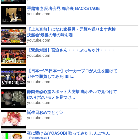
手越祐也 記者会見 舞台裏 BACKSTAGE
youtube.com
【上京直前】はなわ家長男・元輝を送り出す家族
決起会!最後の母の味を噛...
youtube.com
【緊急対談】宮迫さん・・・ぶっちゃけ・・・・
youtube.com
【日本一VS日本一】ポーカープロが人生を賭けて
ガチで勝負してみた!!!!!!...
youtube.com
静岡最恐心霊スポット大突撃!廃ホテルで見つけて
はいけないモノを見つけ...
youtube.com
誕生日おめでとう♡
youtube.com
夜に駆ける/YOASOBI 歌ってみた!しんごちん
【香取慎吾】