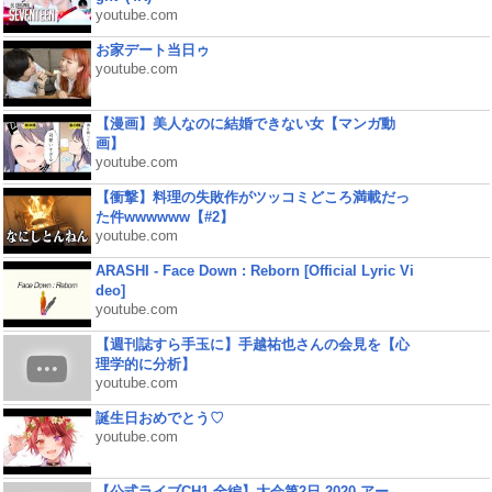
youtube.com
お家デート当日ゥ
youtube.com
【漫画】美人なのに結婚できない女【マンガ動
画】
youtube.com
【衝撃】料理の失敗作がツッコミどころ満載だっ
た件wwwwww【#2】
youtube.com
ARASHI - Face Down : Reborn [Official Lyric Vi
deo]
youtube.com
【週刊誌すら手玉に】手越祐也さんの会見を【心
理学的に分析】
youtube.com
誕生日おめでとう♡
youtube.com
【公式ライブCH1 全編】大会第2日 2020 アー