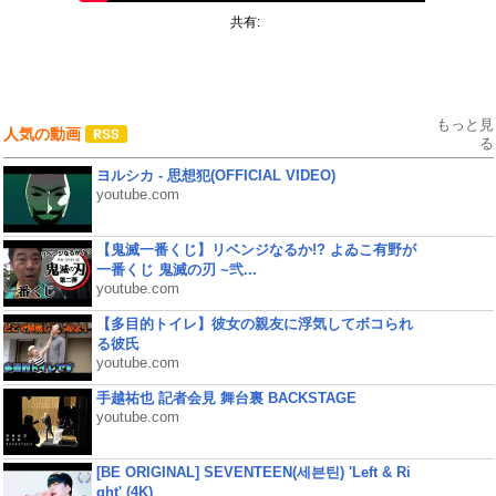
共有:
もっと見
人気の動画
る
ヨルシカ - 思想犯(OFFICIAL VIDEO)
youtube.com
【鬼滅一番くじ】リベンジなるか!? よゐこ有野が
一番くじ 鬼滅の刃 ~弐...
youtube.com
【多目的トイレ】彼女の親友に浮気してボコられ
る彼氏
youtube.com
手越祐也 記者会見 舞台裏 BACKSTAGE
youtube.com
[BE ORIGINAL] SEVENTEEN(세븐틴) 'Left & Ri
ght' (4K)