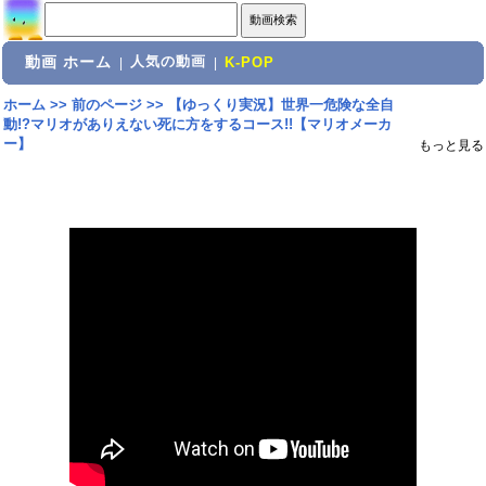
動画 ホーム
人気の動画
|
|
K-POP
ホーム
>>
前のページ
>>
【ゆっくり実況】世界一危険な全自
動!?マリオがありえない死に方をするコース!!【マリオメーカ
ー】
もっと見る