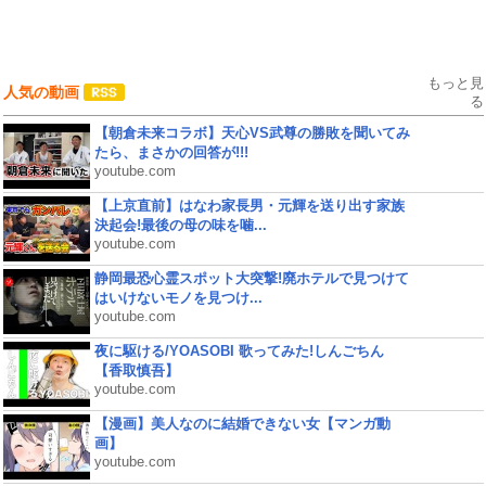
もっと見
人気の動画
る
【朝倉未来コラボ】天心VS武尊の勝敗を聞いてみ
たら、まさかの回答が!!!
youtube.com
【上京直前】はなわ家長男・元輝を送り出す家族
決起会!最後の母の味を噛...
youtube.com
静岡最恐心霊スポット大突撃!廃ホテルで見つけて
はいけないモノを見つけ...
youtube.com
夜に駆ける/YOASOBI 歌ってみた!しんごちん
【香取慎吾】
youtube.com
【漫画】美人なのに結婚できない女【マンガ動
画】
youtube.com