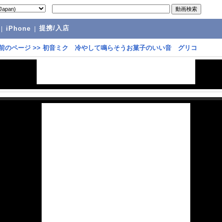
提携/入店
|
iPhone
|
前のページ
>>
初音ミク 冷やして鳴らそうお菓子のいい音 グリコ