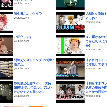
youtube.com
誕生日おめでとう♡
UUUMを脱退する
youtube.com
多くね?
youtube.com
ご紹介します!!!
夜に駆ける/YOA
youtube.com
てみた!しんご
吾】
youtube.com
間違えてストロングゼロ買い
【多目的トイ
過ぎた。
に浮気してボ
youtube.com
youtube.com
静岡最恐心霊スポット大突
【朝倉未来コラ
撃!廃ホテルで見つけてはい
武尊の勝敗を
けないモノを見つけ...
まさかの回答が!
youtube.com
youtube.com