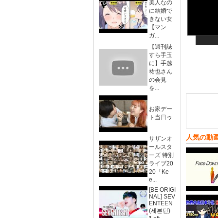
美人なの
に結婚で
きない女
【マン
ガ...
【週刊誌
すら手玉
に】手越
祐也さん
の会見
を...
お家デー
ト当日ゥ
人気の動
サザンオ
ールスタ
ーズ 特別
ライブ20
20「Ke
e...
[BE ORIGI
NAL] SEV
ENTEEN
(세븐틴)