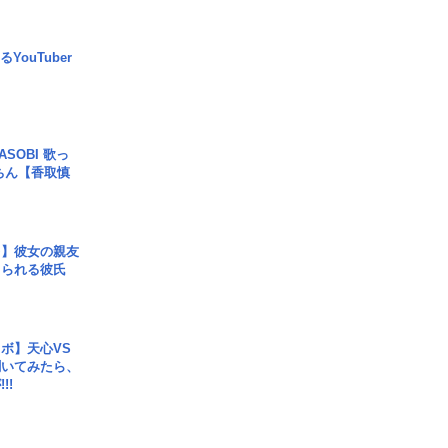
YouTuber
SOBI 歌っ
ちん【香取慎
レ】彼女の親友
コられる彼氏
ボ】天心VS
聞いてみたら、
!!