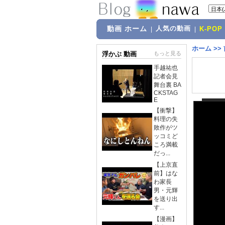
動画 ホーム
人気の動画
|
|
K-POP
ホーム
>>
浮かぶ 動画
もっと見る
手越祐也
記者会見
舞台裏 BA
CKSTAG
E
【衝撃】
料理の失
敗作がツ
ッコミど
ころ満載
だっ...
【上京直
前】はな
わ家長
男・元輝
を送り出
す...
【漫画】