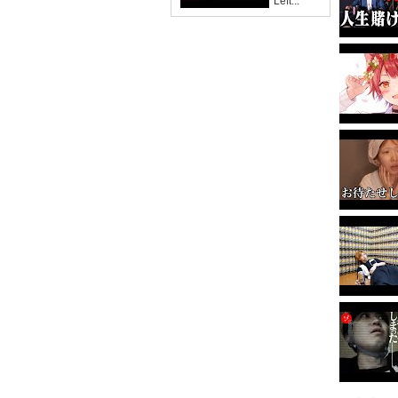
'Left...