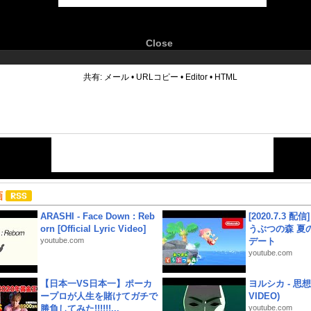
Close
6
共有:
メール
•
URLコピー
•
Editor
•
HTML
画
ARASHI - Face Down : Reb
[2020.7.3 配
orn [Official Lyric Video]
うぶつの森 夏
youtube.com
デート
youtube.com
【日本一VS日本一】ポーカ
ヨルシカ - 思想犯
ープロが人生を賭けてガチで
VIDEO)
勝負してみた!!!!!!...
youtube.com