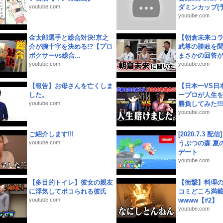
youtube.com
ダミンカップ(予.
youtube.com
金太郎選手と総合対決!京之
【朝倉未来コラ
介が腕十字を決める!?【プロ
武尊の勝敗を
ボクサーvs総合...
まさかの回答が!
youtube.com
youtube.com
【報告】お母さんを亡くしま
【日本一VS日
した。
ープロが人生
youtube.com
勝負してみた!!!!!
youtube.com
ご紹介します!!!
[2020.7.3 配
youtube.com
うぶつの森 夏
デート
youtube.com
【多目的トイレ】彼女の親友
【衝撃】料理
に浮気してボコられる彼氏
コミどころ満載
youtube.com
wwww【#2】
youtube.com