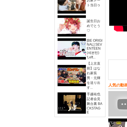
お家デー
ト当日ゥ
誕生日お
めでとう
♡
[BE ORIGI
NAL] SEV
ENTEEN
(세븐틴)
'Left...
【上京直
前】はな
わ家長
男・元輝
を送り出
人気の動
す...
手越祐也
記者会見
舞台裏 BA
CKSTAG
E