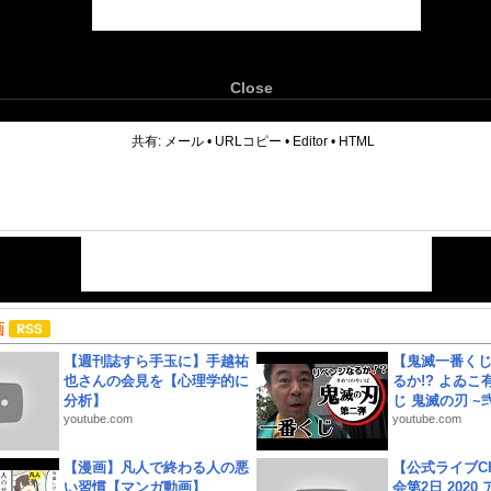
Close
6
共有:
メール
•
URLコピー
•
Editor
•
HTML
画
【週刊誌すら手玉に】手越祐
【鬼滅一番く
也さんの会見を【心理学的に
るか!? よゐ
分析】
じ 鬼滅の刃 ~弐.
youtube.com
youtube.com
【漫画】凡人で終わる人の悪
【公式ライブC
い習慣【マンガ動画】
会第2日 2020