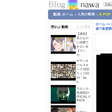
動画 ホーム
人気の動画
|
|
K-POP
ホーム
>>
浮かぶ 動画
もっと見る
速!?速度
【漫画】
美人なの
に結婚で
きない女
【マン
ガ...
サザンオ
ールスタ
ーズ 特別
ライブ20
20「Ke
e...
ヨルシカ -
思想犯(O
FFICIAL V
IDEO)