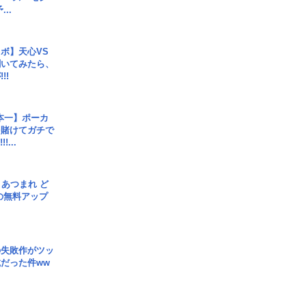
..
ボ】天心VS
聞いてみたら、
!!
本一】ポーカ
を賭けてガチで
!...
信] あつまれ ど
の無料アップ
の失敗作がツッ
だった件ww