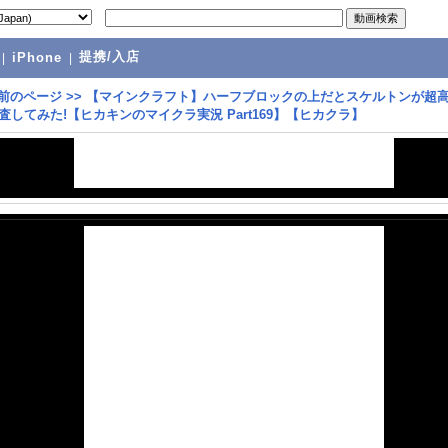
提携/入店
|
iPhone
|
前のページ
>>
【マインクラフト】ハーフブロックの上だとスケルトンが超
調査してみた!【ヒカキンのマイクラ実況 Part169】【ヒカクラ】