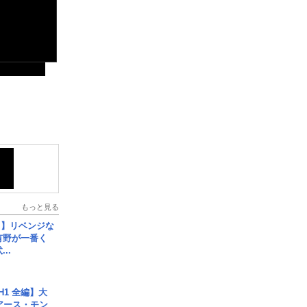
もっと見る
じ】リベンジな
こ有野が一番く
..
H1 全編】大
 アース・モン