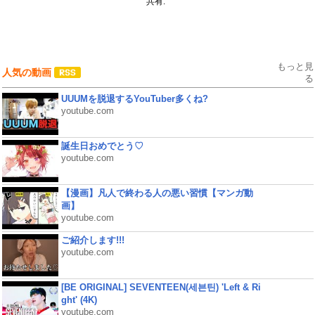
共有:
もっと見
人気の動画
る
UUUMを脱退するYouTuber多くね?
youtube.com
誕生日おめでとう♡
youtube.com
【漫画】凡人で終わる人の悪い習慣【マンガ動
画】
youtube.com
ご紹介します!!!
youtube.com
[BE ORIGINAL] SEVENTEEN(세븐틴) 'Left & Ri
ght' (4K)
youtube.com