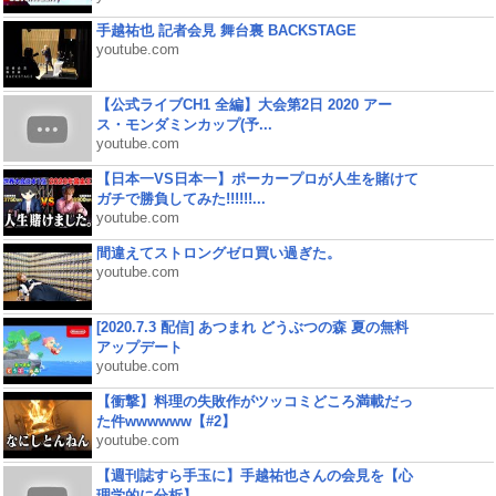
手越祐也 記者会見 舞台裏 BACKSTAGE
youtube.com
【公式ライブCH1 全編】大会第2日 2020 アー
ス・モンダミンカップ(予...
youtube.com
【日本一VS日本一】ポーカープロが人生を賭けて
ガチで勝負してみた!!!!!!...
youtube.com
間違えてストロングゼロ買い過ぎた。
youtube.com
[2020.7.3 配信] あつまれ どうぶつの森 夏の無料
アップデート
youtube.com
【衝撃】料理の失敗作がツッコミどころ満載だっ
た件wwwwww【#2】
youtube.com
【週刊誌すら手玉に】手越祐也さんの会見を【心
理学的に分析】