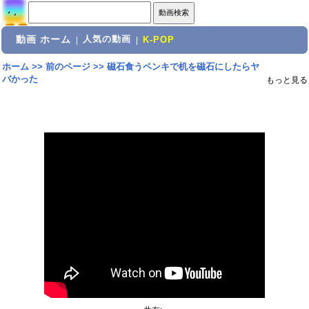
動画 ホーム
人気の動画
|
|
K-POP
ホーム
>>
前のページ
>>
磁石食うペンキで机を磁石にしたらヤ
バかった
もっと見る