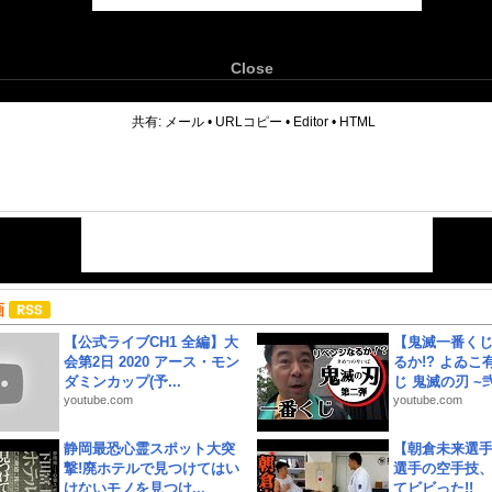
Close
6
共有:
メール
•
URLコピー
•
Editor
•
HTML
画
【公式ライブCH1 全編】大
【鬼滅一番く
会第2日 2020 アース・モン
るか!? よゐ
ダミンカップ(予...
じ 鬼滅の刃 ~弐.
youtube.com
youtube.com
静岡最恐心霊スポット大突
【朝倉未来選
撃!廃ホテルで見つけてはい
選手の空手技
けないモノを見つけ...
てビビった!!