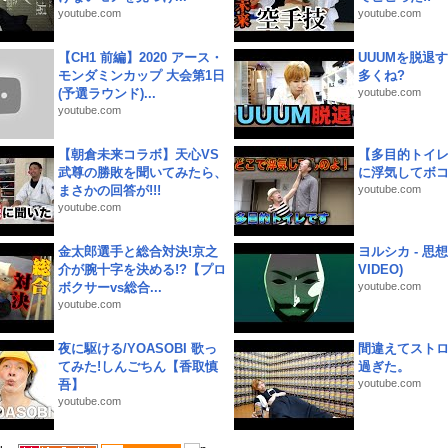
youtube.com
youtube.com
【CH1 前編】2020 アース・
UUUMを脱退する
モンダミンカップ 大会第1日
多くね?
(予選ラウンド)...
youtube.com
youtube.com
【朝倉未来コラボ】天心VS
【多目的トイ
武尊の勝敗を聞いてみたら、
に浮気してボ
まさかの回答が!!!
youtube.com
youtube.com
金太郎選手と総合対決!京之
ヨルシカ - 思想犯
介が腕十字を決める!?【プロ
VIDEO)
ボクサーvs総合...
youtube.com
youtube.com
夜に駆ける/YOASOBI 歌っ
間違えてスト
てみた!しんごちん【香取慎
過ぎた。
吾】
youtube.com
youtube.com