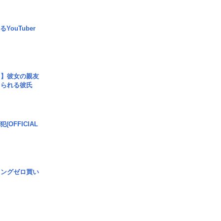
YouTuber
レ】彼女の親友
コられる彼氏
(OFFICIAL
ロングゼロ買い