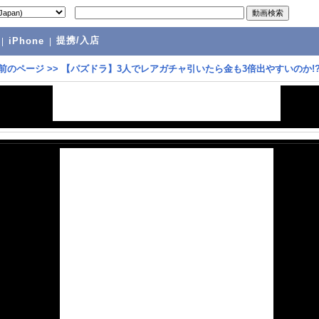
提携/入店
|
iPhone
|
前のページ
>>
【パズドラ】3人でレアガチャ引いたら金も3倍出やすいのか!