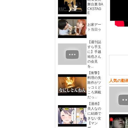
舞台裏 BA
CKSTAG
E
お家デー
ト当日ゥ
【週刊誌
すら手玉
に】手越
祐也さん
の会見
を...
【衝撃】
料理の失
人気の動
敗作がツ
ッコミど
ころ満載
だっ...
【漫画】
美人なの
に結婚で
きない女
【マン