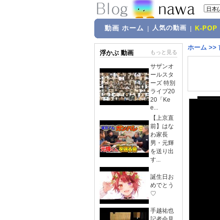
動画 ホーム
人気の動画
|
|
K-POP
ホーム
>>
浮かぶ 動画
もっと見る
サザンオ
ールスタ
ーズ 特別
ライブ20
20「Ke
e...
【上京直
前】はな
わ家長
男・元輝
を送り出
す...
誕生日お
めでとう
♡
手越祐也
記者会見