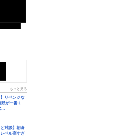
もっと見る
じ】リベンジな
こ有野が一番く
..
手と対談】朝倉
、レベル高すぎ