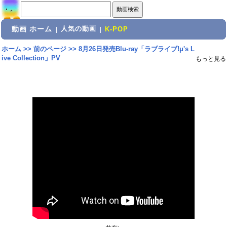
動画 ホーム
人気の動画
|
|
K-POP
ホーム
>>
前のページ
>>
8月26日発売Blu-ray「ラブライブ!μ's L
ive Collection」PV
もっと見る