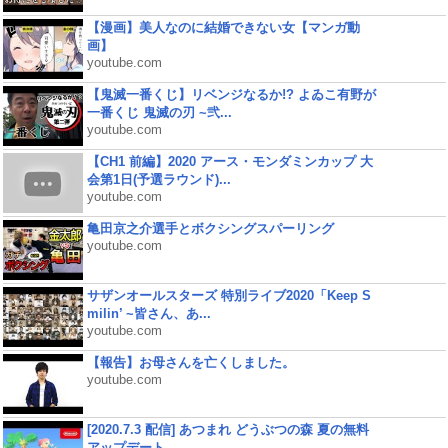
【漫画】美人なのに結婚できない女【マンガ動
画】
youtube.com
【鬼滅一番くじ】リベンジなるか!? よゐこ有野が
一番くじ 鬼滅の刃 ~弐...
youtube.com
【CH1 前編】2020 アース・モンダミンカップ 大
会第1日(予選ラウンド)...
youtube.com
亀田京之介選手とボクシングスパーリング
youtube.com
サザンオールスターズ 特別ライブ2020「Keep S
milin’ ~皆さん、あ...
youtube.com
【報告】お母さんを亡くしました。
youtube.com
[2020.7.3 配信] あつまれ どうぶつの森 夏の無料
アップデート