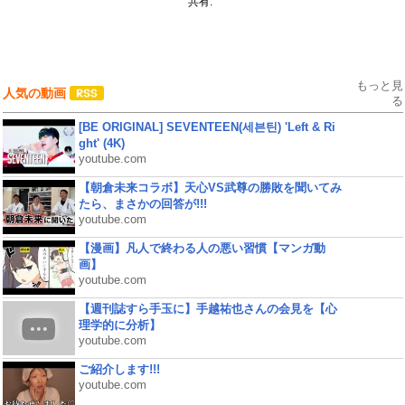
共有:
もっと見
人気の動画
る
[BE ORIGINAL] SEVENTEEN(세븐틴) 'Left & Ri
ght' (4K)
youtube.com
【朝倉未来コラボ】天心VS武尊の勝敗を聞いてみ
たら、まさかの回答が!!!
youtube.com
【漫画】凡人で終わる人の悪い習慣【マンガ動
画】
youtube.com
【週刊誌すら手玉に】手越祐也さんの会見を【心
理学的に分析】
youtube.com
ご紹介します!!!
youtube.com