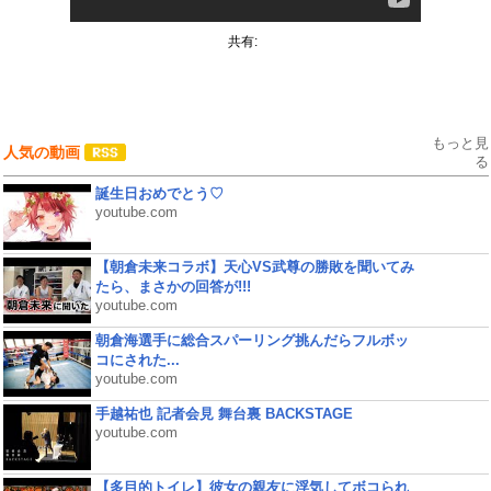
共有:
もっと見
人気の動画
る
誕生日おめでとう♡
youtube.com
【朝倉未来コラボ】天心VS武尊の勝敗を聞いてみ
たら、まさかの回答が!!!
youtube.com
朝倉海選手に総合スパーリング挑んだらフルボッ
コにされた...
youtube.com
手越祐也 記者会見 舞台裏 BACKSTAGE
youtube.com
【多目的トイレ】彼女の親友に浮気してボコられ