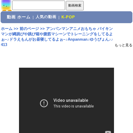
動画 ホーム
人気の動画
|
|
K-POP
ホーム
>>
前のページ
>>
アンパンマンアニメおもちゃ バイキン
マンが縄跳びや跳び箱や腹筋マシーンでトレーニングをしてるよ
ぉ~♪ドラえもんがお昼寝してるよぉ~♪Anpanman♪ゆうぴょん♪♪
413
もっと見る