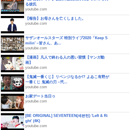
る彼氏
youtube.com
【報告】お母さんを亡くしました。
youtube.com
サザンオールスターズ 特別ライブ2020「Keep S
milin’ ~皆さん、あ...
youtube.com
【漫画】凡人で終わる人の悪い習慣【マンガ動
画】
youtube.com
【鬼滅一番くじ】リベンジなるか!? よゐこ有野が
一番くじ 鬼滅の刃 ~弐...
youtube.com
お家デート当日ゥ
youtube.com
[BE ORIGINAL] SEVENTEEN(세븐틴) 'Left & Ri
ght' (4K)
youtube.com