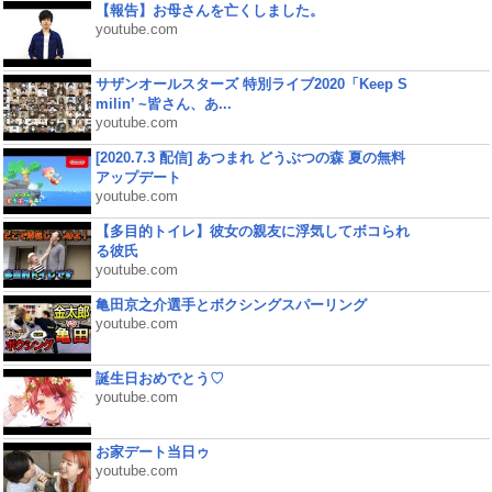
【報告】お母さんを亡くしました。
youtube.com
サザンオールスターズ 特別ライブ2020「Keep S
milin’ ~皆さん、あ...
youtube.com
[2020.7.3 配信] あつまれ どうぶつの森 夏の無料
アップデート
youtube.com
【多目的トイレ】彼女の親友に浮気してボコられ
る彼氏
youtube.com
亀田京之介選手とボクシングスパーリング
youtube.com
誕生日おめでとう♡
youtube.com
お家デート当日ゥ
youtube.com