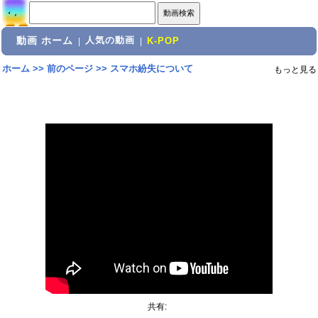
動画 ホーム
人気の動画
|
|
K-POP
ホーム
>>
前のページ
>>
スマホ紛失について
もっと見る
共有: