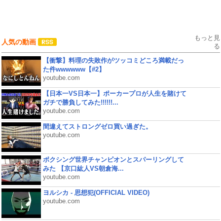
もっと見
人気の動画
る
【衝撃】料理の失敗作がツッコミどころ満載だっ
た件wwwwww【#2】
youtube.com
【日本一VS日本一】ポーカープロが人生を賭けて
ガチで勝負してみた!!!!!!...
youtube.com
間違えてストロングゼロ買い過ぎた。
youtube.com
ボクシング世界チャンピオンとスパーリングして
みた 【京口紘人VS朝倉海...
youtube.com
ヨルシカ - 思想犯(OFFICIAL VIDEO)
youtube.com