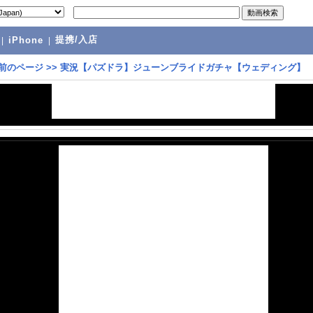
提携/入店
|
iPhone
|
前のページ
>>
実況【パズドラ】ジューンブライドガチャ【ウェディング】