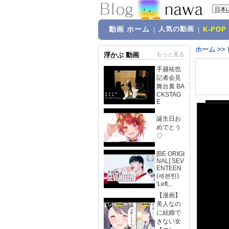
動画 ホーム
人気の動画
|
|
K-POP
ホーム
>>
浮かぶ 動画
もっと見る
手越祐也
記者会見
舞台裏 BA
CKSTAG
E
誕生日お
めでとう
♡
[BE ORIGI
NAL] SEV
ENTEEN
(세븐틴)
'Left...
【漫画】
美人なの
に結婚で
きない女