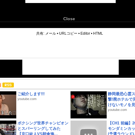
Close
6
共有:
メール
•
URLコピー
•
Editor
•
HTML
画
ご紹介します!!!
静岡最恐心霊
youtube.com
撃!廃ホテルで
けないモノを見つ
youtube.com
ボクシング世界チャンピオン
【CH1 前編】2
とスパーリングしてみた
モンダミンカッ
【京口紘人VS朝倉海...
(予選ラウンド)..