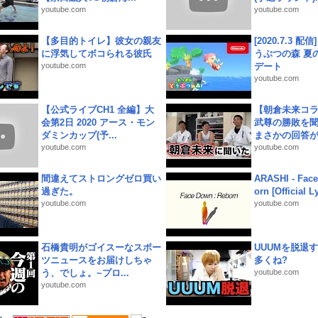
youtube.com
youtube.com
【多目的トイレ】彼女の親友
[2020.7.3 配
に浮気してボコられる彼氏
うぶつの森 夏
youtube.com
デート
youtube.com
【公式ライブCH1 全編】大
【朝倉未来コラ
会第2日 2020 アース・モン
武尊の勝敗を
ダミンカップ(予...
まさかの回答が!
youtube.com
youtube.com
間違えてストロングゼロ買い
ARASHI - Face
過ぎた。
orn [Official L
youtube.com
youtube.com
石橋貴明がゴイスーなスポー
UUUMを脱退する
ツニュースをお届けしちゃ
多くね?
う、でしょ。~プロ...
youtube.com
youtube.com