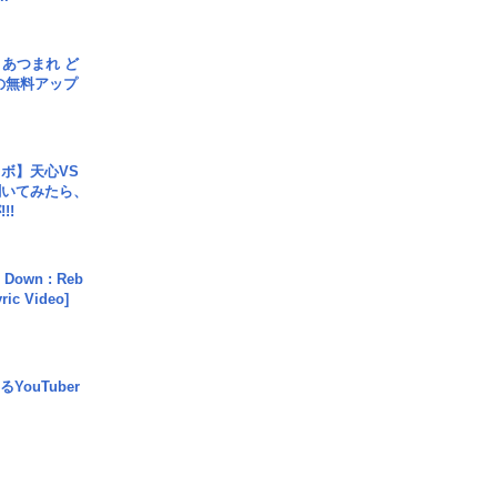
信] あつまれ ど
の無料アップ
ボ】天心VS
聞いてみたら、
!!
 Down : Reb
yric Video]
YouTuber