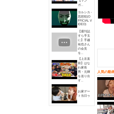
【マン
ガ...
ヨルシカ -
思想犯(O
FFICIAL V
IDEO)
【週刊誌
すら手玉
に】手越
祐也さん
の会見
を...
【上京直
前】はな
わ家長
人気の動
男・元輝
を送り出
す...
お家デー
ト当日ゥ