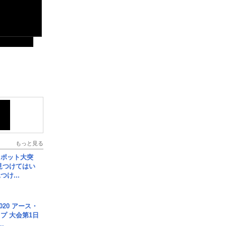
もっと見る
スポット大突
見つけてはい
け...
020 アース・
プ 大会第1日
.