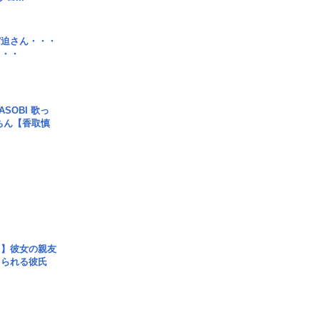
宮迫さん・・・
・・・
SOBI 歌っ
ちん【香取慎
レ】彼女の親友
コられる彼氏