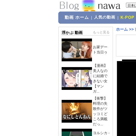
動画 ホーム
人気の動画
|
|
K-POP
ホーム
>>
浮かぶ 動画
もっと見る
お家デー
ト当日ゥ
【漫画】
美人なの
に結婚で
きない女
【マン
ガ...
【衝撃】
料理の失
敗作がツ
ッコミど
ころ満載
だっ...
ヨルシカ -