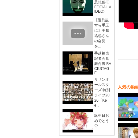
思想犯(O
FFICIAL V
IDEO)
【週刊誌
すら手玉
に】手越
祐也さん
の会見
を...
手越祐也
記者会見
舞台裏 BA
CKSTAG
E
サザンオ
ールスタ
人気の動
ーズ 特別
ライブ20
20「Ke
e...
誕生日お
めでとう
♡