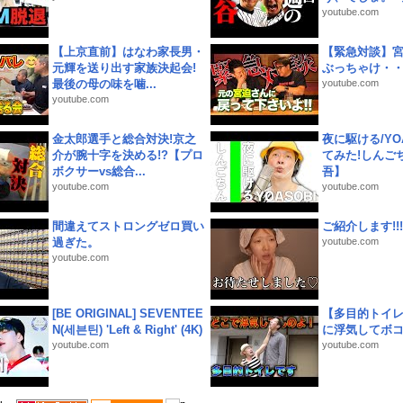
youtube.com
【上京直前】はなわ家長男・
【緊急対談】
元輝を送り出す家族決起会!
ぶっちゃけ・
最後の母の味を噛...
youtube.com
youtube.com
金太郎選手と総合対決!京之
夜に駆ける/YOA
介が腕十字を決める!?【プロ
てみた!しんご
ボクサーvs総合...
吾】
youtube.com
youtube.com
間違えてストロングゼロ買い
ご紹介します!!!
過ぎた。
youtube.com
youtube.com
[BE ORIGINAL] SEVENTEE
【多目的トイ
N(세븐틴) 'Left & Right' (4K)
に浮気してボ
youtube.com
youtube.com