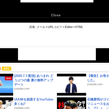
Close
6
共有:
メール
•
URLコピー
•
Editor
•
HTML
画
[2020.7.3 配信] あつまれ ど
【報告】お母
うぶつの森 夏の無料アップ
した。
デート
youtube.com
youtube.com
UUUMを脱退するYouTuber
石橋貴明がゴ
多くね?
ツニュースを
youtube.com
う、でしょ。~プ