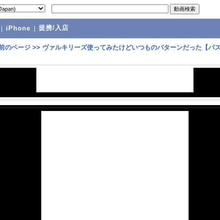
提携/入店
|
iPhone
|
前のページ
>>
ヴァルキリーズ使ってみたけどいつものパターンだった【パ