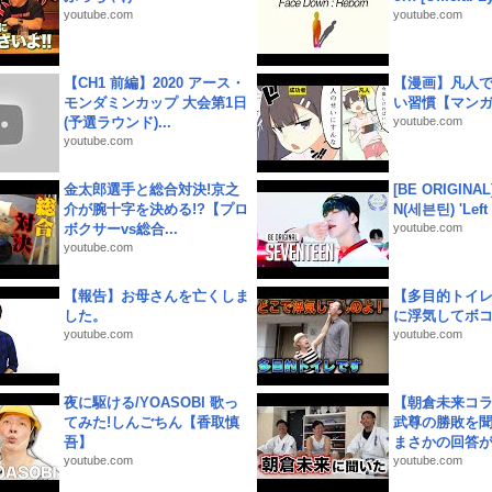
youtube.com
youtube.com
【CH1 前編】2020 アース・
【漫画】凡人
モンダミンカップ 大会第1日
い習慣【マン
(予選ラウンド)...
youtube.com
youtube.com
金太郎選手と総合対決!京之
[BE ORIGINA
介が腕十字を決める!?【プロ
N(세븐틴) 'Left &
ボクサーvs総合...
youtube.com
youtube.com
【報告】お母さんを亡くしま
【多目的トイ
した。
に浮気してボ
youtube.com
youtube.com
夜に駆ける/YOASOBI 歌っ
【朝倉未来コラ
てみた!しんごちん【香取慎
武尊の勝敗を
吾】
まさかの回答が!
youtube.com
youtube.com