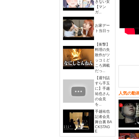
きない女
【マン
ガ...
お家デー
ト当日ゥ
【衝撃】
料理の失
敗作がツ
ッコミど
ころ満載
だっ...
【週刊誌
すら手玉
に】手越
人気の動
祐也さん
の会見
を...
手越祐也
記者会見
舞台裏 BA
CKSTAG
E