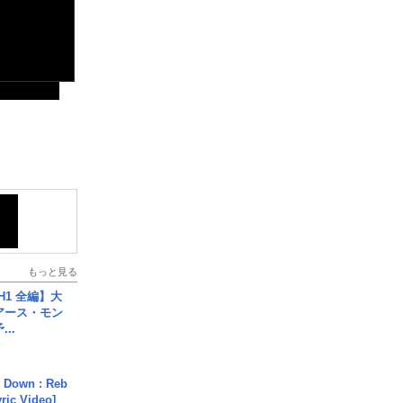
もっと見る
H1 全編】大
 アース・モン
..
 Down : Reb
yric Video]