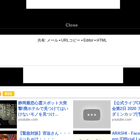
Close
6
共有:
メール
•
URLコピー
•
Editor
•
HTML
画
静岡最恐心霊スポット大突
【公式ライブC
撃!廃ホテルで見つけてはい
会第2日 2020
けないモノを見つけ...
ダミンカップ(予.
youtube.com
youtube.com
【緊急対談】宮迫さん・・・
ARASHI - Face
ぶっちゃけ・・・・
orn [Official L