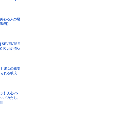
で終わる人の悪
ガ動画】
L] SEVENTEE
 Right' (4K)
レ】彼女の親友
コられる彼氏
ボ】天心VS
聞いてみたら、
!!