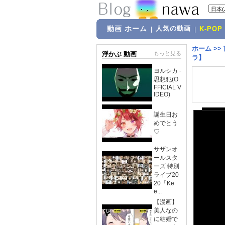
動画 ホーム
人気の動画
|
|
K-POP
ホーム
>>
浮かぶ 動画
もっと見る
ラ】
ヨルシカ -
思想犯(O
FFICIAL V
IDEO)
誕生日お
めでとう
♡
サザンオ
ールスタ
ーズ 特別
ライブ20
20「Ke
e...
【漫画】
美人なの
に結婚で