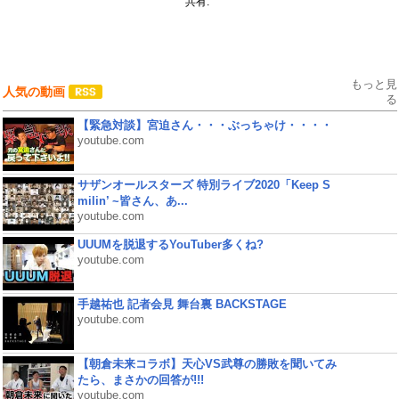
共有:
もっと見
人気の動画
る
【緊急対談】宮迫さん・・・ぶっちゃけ・・・・
youtube.com
サザンオールスターズ 特別ライブ2020「Keep S
milin’ ~皆さん、あ...
youtube.com
UUUMを脱退するYouTuber多くね?
youtube.com
手越祐也 記者会見 舞台裏 BACKSTAGE
youtube.com
【朝倉未来コラボ】天心VS武尊の勝敗を聞いてみ
たら、まさかの回答が!!!
youtube.com