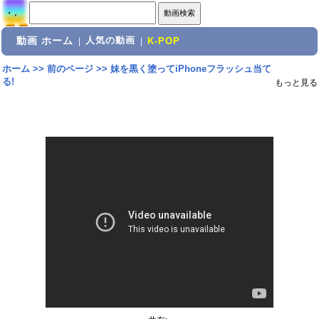
動画 ホーム
人気の動画
|
|
K-POP
ホーム
>>
前のページ
>>
妹を黒く塗ってiPhoneフラッシュ当て
る!
もっと見る