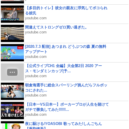
【多目的トイレ】彼女の親友に浮気してボコられ
る彼氏
youtube.com
間違えてストロングゼロ買い過ぎた。
youtube.com
[2020.7.3 配信] あつまれ どうぶつの森 夏の無料
アップデート
youtube.com
【公式ライブCH1 全編】大会第2日 2020 アー
ス・モンダミンカップ(予...
youtube.com
朝倉海選手に総合スパーリング挑んだらフルボッ
コにされた...
youtube.com
【日本一VS日本一】ポーカープロが人生を賭けて
ガチで勝負してみた!!!!!!...
youtube.com
夜に駆ける/YOASOBI 歌ってみた!しんごちん
【香取慎吾】