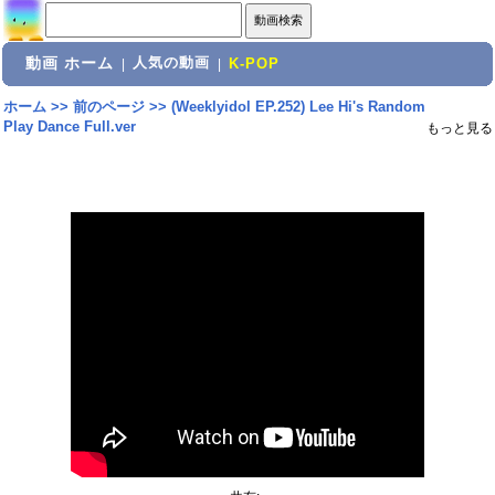
動画 ホーム
人気の動画
|
|
K-POP
ホーム
>>
前のページ
>>
(Weeklyidol EP.252) Lee Hi's Random
Play Dance Full.ver
もっと見る