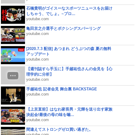
石橋貴明がゴイスーなスポーツニュースをお届け
しちゃう、でしょ。~プロ...
youtube.com
亀田京之介選手とボクシングスパーリング
youtube.com
[2020.7.3 配信] あつまれ どうぶつの森 夏の無料
アップデート
youtube.com
【週刊誌すら手玉に】手越祐也さんの会見を【心
理学的に分析】
youtube.com
手越祐也 記者会見 舞台裏 BACKSTAGE
youtube.com
【上京直前】はなわ家長男・元輝を送り出す家族
決起会!最後の母の味を噛...
youtube.com
間違えてストロングゼロ買い過ぎた。
youtube.com