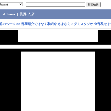
提携/入店
|
iPhone
|
前のページ
>>
部屋紹介ではなく家紹介 さよならメグミスタジオ 全部見せま