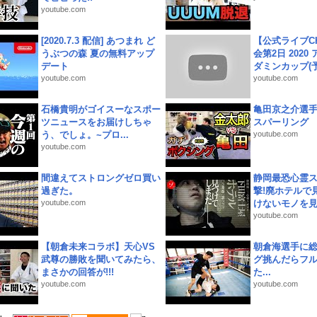
youtube.com
[2020.7.3 配信] あつまれ ど
【公式ライブC
うぶつの森 夏の無料アップ
会第2日 2020
デート
ダミンカップ(予.
youtube.com
youtube.com
石橋貴明がゴイスーなスポー
亀田京之介選
ツニュースをお届けしちゃ
スパーリング
う、でしょ。~プロ...
youtube.com
youtube.com
間違えてストロングゼロ買い
静岡最恐心霊
過ぎた。
撃!廃ホテルで
youtube.com
けないモノを見つ
youtube.com
【朝倉未来コラボ】天心VS
朝倉海選手に
武尊の勝敗を聞いてみたら、
グ挑んだらフ
まさかの回答が!!!
た...
youtube.com
youtube.com