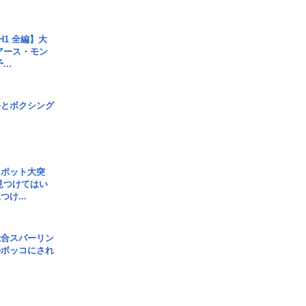
H1 全編】大
 アース・モン
..
手とボクシング
スポット大突
見つけてはい
け...
総合スパーリン
ルボッコにされ