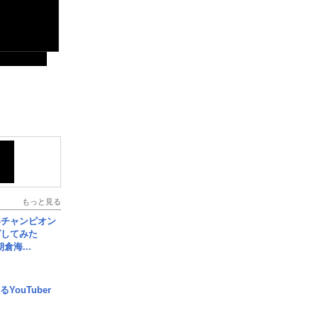
もっと見る
界チャンピオン
グしてみた
倉海...
YouTuber