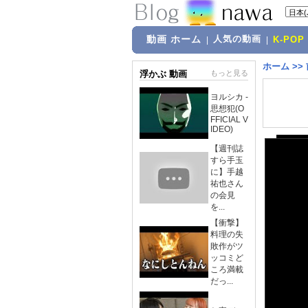
動画 ホーム
人気の動画
|
|
K-POP
ホーム
>>
浮かぶ 動画
もっと見る
ヨルシカ -
思想犯(O
FFICIAL V
IDEO)
【週刊誌
すら手玉
に】手越
祐也さん
の会見
を...
【衝撃】
料理の失
敗作がツ
ッコミど
ころ満載
だっ...