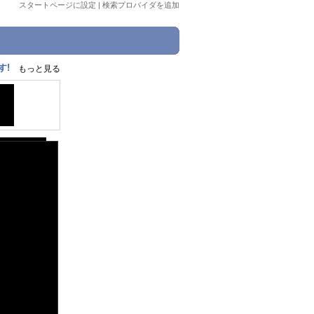
スタートページに設定
|
検索プロバイダを追加
す!
もっと見る