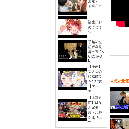
お家デー
ト当日ゥ
誕生日お
めでとう
♡
手越祐也
記者会見
舞台裏 BA
CKSTAG
E
【漫画】
美人なの
に結婚で
人気の動
きない女
【マン
ガ...
【上京直
前】はな
わ家長
男・元輝
を送り出
す...