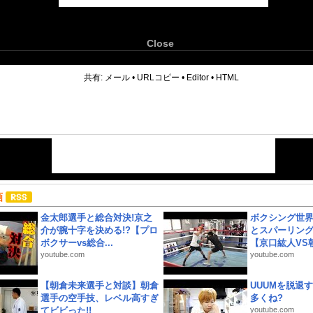
Close
6
共有:
メール
•
URLコピー
•
Editor
•
HTML
画
金太郎選手と総合対決!京之
ボクシング世
介が腕十字を決める!?【プロ
とスパーリン
ボクサーvs総合...
【京口紘人VS朝
youtube.com
youtube.com
【朝倉未来選手と対談】朝倉
UUUMを脱退する
選手の空手技、レベル高すぎ
多くね?
てビビった!!
youtube.com