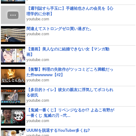
【週刊誌すら手玉に】手越祐也さんの会見を【心
理学的に分析】
youtube.com
間違えてストロングゼロ買い過ぎた。
youtube.com
【漫画】美人なのに結婚できない女【マンガ動
画】
youtube.com
【衝撃】料理の失敗作がツッコミどころ満載だっ
た件wwwwww【#2】
youtube.com
【多目的トイレ】彼女の親友に浮気してボコられ
る彼氏
youtube.com
【鬼滅一番くじ】リベンジなるか!? よゐこ有野が
一番くじ 鬼滅の刃 ~弐...
youtube.com
UUUMを脱退するYouTuber多くね?
youtube.com