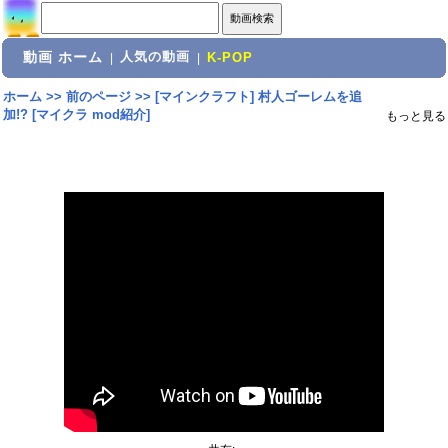
動画 ホーム
人気の動画
|
|
K-POP
ホーム
>>
前のページ
>>
[マインクラフト] 村人ゴーレムを追
加!? [マイクラ mod紹介]
もっと見る