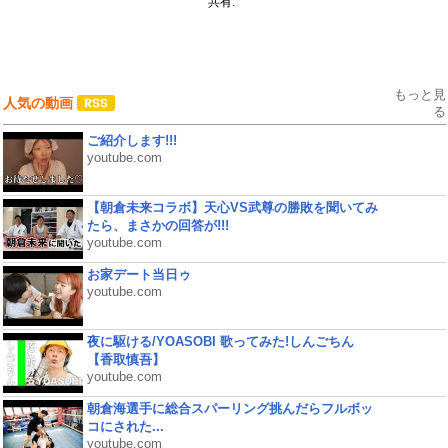
共有:
もっと見
人気の動画
る
ご紹介します!!!
youtube.com
【朝倉未来コラボ】天心VS武尊の勝敗を聞いてみ
たら、まさかの回答が!!!
youtube.com
お家デート当日ゥ
youtube.com
夜に駆ける/YOASOBI 歌ってみた!しんごちん
【香取慎吾】
youtube.com
朝倉海選手に総合スパーリング挑んだらフルボッ
コにされた...
youtube.com