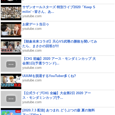
サザンオールスターズ 特別ライブ2020「Keep S
milin’ ~皆さん、あ...
youtube.com
お家デート当日ゥ
youtube.com
【朝倉未来コラボ】天心VS武尊の勝敗を聞いてみ
たら、まさかの回答が!!!
youtube.com
【CH1 前編】2020 アース・モンダミンカップ 大
会第1日(予選ラウンド)...
youtube.com
UUUMを脱退するYouTuber多くね?
youtube.com
【公式ライブCH1 全編】大会第2日 2020 アー
ス・モンダミンカップ(予...
youtube.com
[2020.7.3 配信] あつまれ どうぶつの森 夏の無料
アップデート