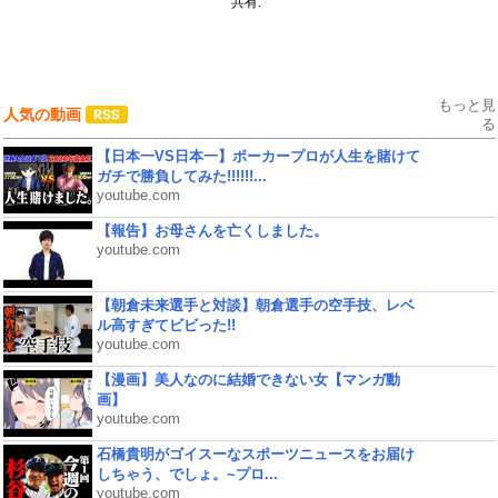
共有:
もっと見
人気の動画
る
【日本一VS日本一】ポーカープロが人生を賭けて
ガチで勝負してみた!!!!!!...
youtube.com
【報告】お母さんを亡くしました。
youtube.com
【朝倉未来選手と対談】朝倉選手の空手技、レベ
ル高すぎてビビった!!
youtube.com
【漫画】美人なのに結婚できない女【マンガ動
画】
youtube.com
石橋貴明がゴイスーなスポーツニュースをお届け
しちゃう、でしょ。~プロ...
youtube.com