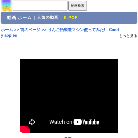
動画 ホーム
人気の動画
|
|
K-POP
ホーム
>>
前のページ
>>
りんご飴製造マシン使ってみた! Cand
y apples
もっと見る