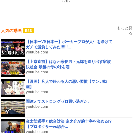
共有:
もっと見
人気の動画
る
【日本一VS日本一】ポーカープロが人生を賭けて
ガチで勝負してみた!!!!!!...
youtube.com
【上京直前】はなわ家長男・元輝を送り出す家族
決起会!最後の母の味を噛...
youtube.com
【漫画】凡人で終わる人の悪い習慣【マンガ動
画】
youtube.com
間違えてストロングゼロ買い過ぎた。
youtube.com
金太郎選手と総合対決!京之介が腕十字を決める!?
【プロボクサーvs総合...
youtube.com