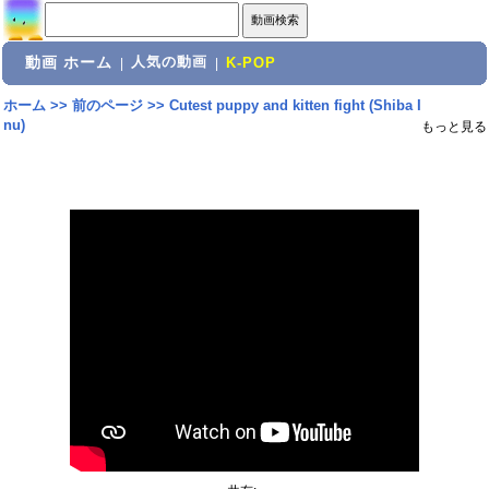
動画 ホーム
人気の動画
|
|
K-POP
ホーム
>>
前のページ
>>
Cutest puppy and kitten fight (Shiba I
nu)
もっと見る