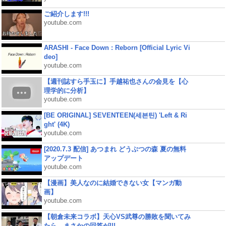
ご紹介します!!!
youtube.com
ARASHI - Face Down : Reborn [Official Lyric Vi
deo]
youtube.com
【週刊誌すら手玉に】手越祐也さんの会見を【心
理学的に分析】
youtube.com
[BE ORIGINAL] SEVENTEEN(세븐틴) 'Left & Ri
ght' (4K)
youtube.com
[2020.7.3 配信] あつまれ どうぶつの森 夏の無料
アップデート
youtube.com
【漫画】美人なのに結婚できない女【マンガ動
画】
youtube.com
【朝倉未来コラボ】天心VS武尊の勝敗を聞いてみ
たら、まさかの回答が!!!