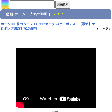
動画 ホーム
人気の動画
|
|
K-POP
ホーム
>>
前のページ
>>
エビカニクス/ケロポンズ 【最新】ケ
ロポンズBEST 7/13発売!
もっと見る