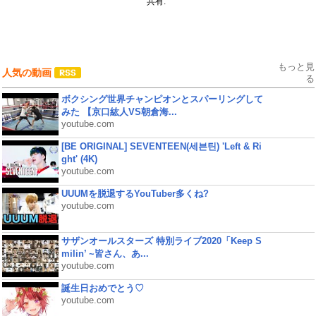
共有:
もっと見
人気の動画
る
ボクシング世界チャンピオンとスパーリングして
みた 【京口紘人VS朝倉海...
youtube.com
[BE ORIGINAL] SEVENTEEN(세븐틴) 'Left & Ri
ght' (4K)
youtube.com
UUUMを脱退するYouTuber多くね?
youtube.com
サザンオールスターズ 特別ライブ2020「Keep S
milin’ ~皆さん、あ...
youtube.com
誕生日おめでとう♡
youtube.com