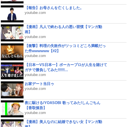
【報告】お母さんを亡くしました。
youtube.com
【漫画】凡人で終わる人の悪い習慣【マンガ動
画】
youtube.com
【衝撃】料理の失敗作がツッコミどころ満載だっ
た件wwwwww【#2】
youtube.com
【日本一VS日本一】ポーカープロが人生を賭けて
ガチで勝負してみた!!!!!!...
youtube.com
お家デート当日ゥ
youtube.com
夜に駆ける/YOASOBI 歌ってみた!しんごちん
【香取慎吾】
youtube.com
【漫画】美人なのに結婚できない女【マンガ動
画】