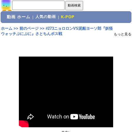
動画 ホーム
人気の動画
|
|
K-POP
ホーム
>>
前のページ
>>
#273ニョロロンVS泥船ヨーソ郎『妖怪
ウォッチぷにぷに』さとちんボス戦
もっと見る