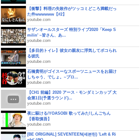
【衝撃】料理の失敗作がツッコミどころ満載だっ
た件wwwwww【#2】
youtube.com
サザンオールスターズ 特別ライブ2020「Keep S
milin’ ~皆さん、あ...
youtube.com
【多目的トイレ】彼女の親友に浮気してボコられ
る彼氏
youtube.com
石橋貴明がゴイスーなスポーツニュースをお届け
しちゃう、でしょ。~プロ...
youtube.com
【CH1 前編】2020 アース・モンダミンカップ 大
会第1日(予選ラウンド)...
youtube.com
夜に駆ける/YOASOBI 歌ってみた!しんごちん
【香取慎吾】
youtube.com
[BE ORIGINAL] SEVENTEEN(세븐틴) 'Left & Ri
ght' (4K)