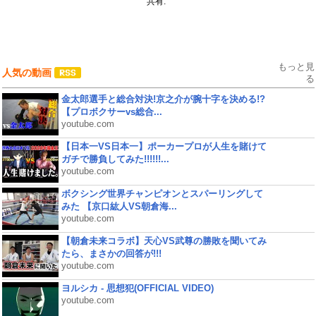
共有:
もっと見
人気の動画
る
金太郎選手と総合対決!京之介が腕十字を決める!?
【プロボクサーvs総合...
youtube.com
【日本一VS日本一】ポーカープロが人生を賭けて
ガチで勝負してみた!!!!!!...
youtube.com
ボクシング世界チャンピオンとスパーリングして
みた 【京口紘人VS朝倉海...
youtube.com
【朝倉未来コラボ】天心VS武尊の勝敗を聞いてみ
たら、まさかの回答が!!!
youtube.com
ヨルシカ - 思想犯(OFFICIAL VIDEO)
youtube.com