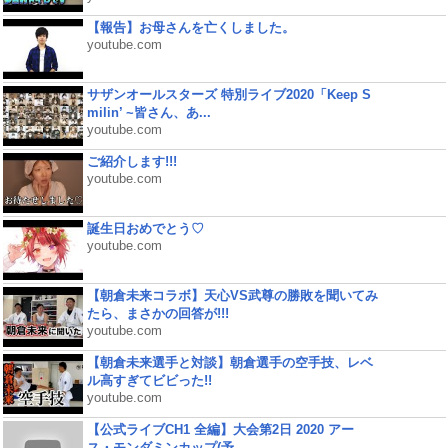
【報告】お母さんを亡くしました。
youtube.com
サザンオールスターズ 特別ライブ2020「Keep S
milin’ ~皆さん、あ...
youtube.com
ご紹介します!!!
youtube.com
誕生日おめでとう♡
youtube.com
【朝倉未来コラボ】天心VS武尊の勝敗を聞いてみ
たら、まさかの回答が!!!
youtube.com
【朝倉未来選手と対談】朝倉選手の空手技、レベ
ル高すぎてビビった!!
youtube.com
【公式ライブCH1 全編】大会第2日 2020 アー
ス・モンダミンカップ(予...