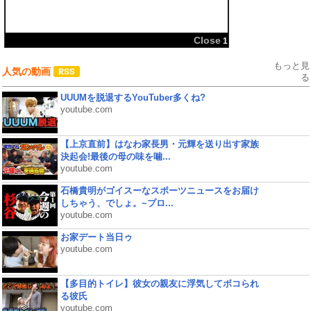
共有:
もっと見
人気の動画
る
UUUMを脱退するYouTuber多くね?
youtube.com
【上京直前】はなわ家長男・元輝を送り出す家族
決起会!最後の母の味を噛...
youtube.com
石橋貴明がゴイスーなスポーツニュースをお届け
しちゃう、でしょ。~プロ...
youtube.com
お家デート当日ゥ
youtube.com
【多目的トイレ】彼女の親友に浮気してボコられ
る彼氏
youtube.com