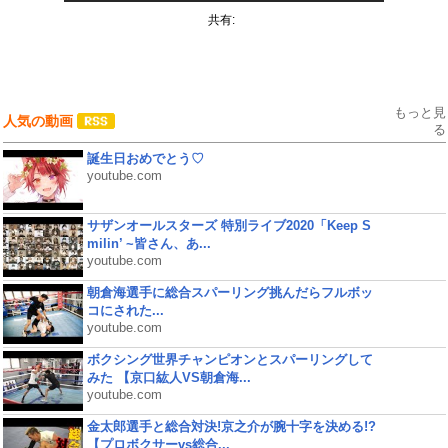
共有:
もっと見
人気の動画
る
誕生日おめでとう♡
youtube.com
サザンオールスターズ 特別ライブ2020「Keep S
milin’ ~皆さん、あ...
youtube.com
朝倉海選手に総合スパーリング挑んだらフルボッ
コにされた...
youtube.com
ボクシング世界チャンピオンとスパーリングして
みた 【京口紘人VS朝倉海...
youtube.com
金太郎選手と総合対決!京之介が腕十字を決める!?
【プロボクサーvs総合...