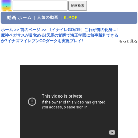
動画 ホーム
人気の動画
|
|
K-POP
ホーム
>>
前のページ
>>
〔イナイレGO♯19〕これが俺の化身…!
魔神ペガサスが目覚める!天馬の覚醒で海王学園に無事勝利できる
か?イナズマイレブンGOダークを実況プレイ!
もっと見る