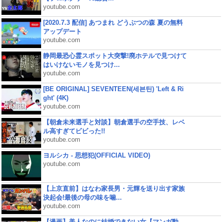
youtube.com
[2020.7.3 配信] あつまれ どうぶつの森 夏の無料
アップデート
youtube.com
静岡最恐心霊スポット大突撃!廃ホテルで見つけて
はいけないモノを見つけ...
youtube.com
[BE ORIGINAL] SEVENTEEN(세븐틴) 'Left & Ri
ght' (4K)
youtube.com
【朝倉未来選手と対談】朝倉選手の空手技、レベ
ル高すぎてビビった!!
youtube.com
ヨルシカ - 思想犯(OFFICIAL VIDEO)
youtube.com
【上京直前】はなわ家長男・元輝を送り出す家族
決起会!最後の母の味を噛...
youtube.com
【漫画】美人なのに結婚できない女【マンガ動