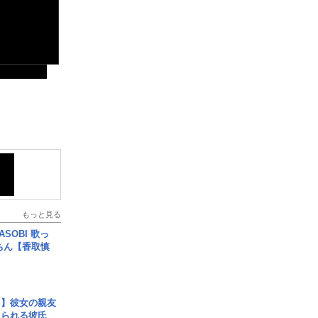
もっと見る
SOBI 歌っ
ちん【香取慎
レ】彼女の親友
コられる彼氏