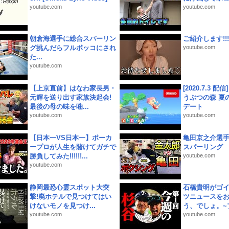
youtube.com
youtube.com
朝倉海選手に総合スパーリン
ご紹介します!!!
グ挑んだらフルボッコにされ
youtube.com
た...
youtube.com
【上京直前】はなわ家長男・
[2020.7.3 配
元輝を送り出す家族決起会!
うぶつの森 夏
最後の母の味を噛...
デート
youtube.com
youtube.com
【日本一VS日本一】ポーカ
亀田京之介選
ープロが人生を賭けてガチで
スパーリング
勝負してみた!!!!!!...
youtube.com
youtube.com
静岡最恐心霊スポット大突
石橋貴明がゴ
撃!廃ホテルで見つけてはい
ツニュースを
けないモノを見つけ...
う、でしょ。~プ
youtube.com
youtube.com