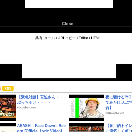
Close
6
共有:
メール
•
URLコピー
•
Editor
•
HTML
画
【緊急対談】宮迫さん・・・
夜に駆ける/YOA
ぶっちゃけ・・・・
てみた!しんご
youtube.com
吾】
youtube.com
ARASHI - Face Down : Reb
【多目的トイ
orn [Official Lyric Video]
に浮気してボ