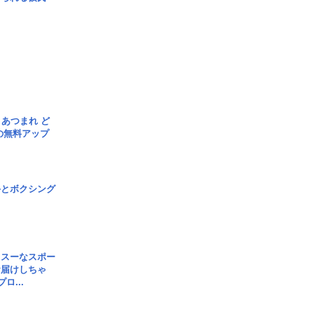
信] あつまれ ど
の無料アップ
手とボクシング
イスーなスポー
お届けしちゃ
ロ...