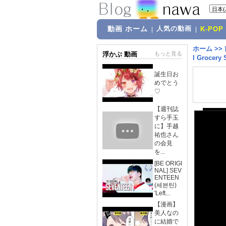
動画 ホーム
人気の動画
|
|
K-POP
ホーム
>>
浮かぶ 動画
もっと見る
l Grocery 
誕生日お
めでとう
♡
【週刊誌
すら手玉
に】手越
祐也さん
の会見
を...
[BE ORIGI
NAL] SEV
ENTEEN
(세븐틴)
'Left...
【漫画】
美人なの
に結婚で