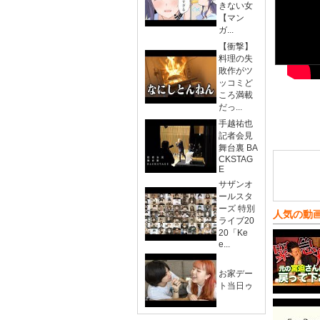
きない女
【マン
ガ...
【衝撃】
料理の失
敗作がツ
ッコミど
ころ満載
だっ...
手越祐也
記者会見
舞台裏 BA
CKSTAG
E
サザンオ
ールスタ
ーズ 特別
人気の動
ライブ20
20「Ke
e...
お家デー
ト当日ゥ