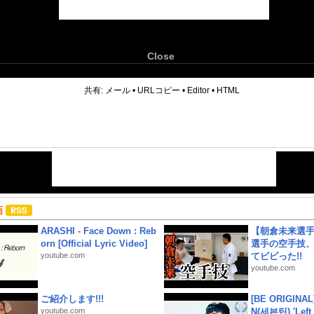
Close
6
共有:
メール
•
URLコピー
•
Editor
•
HTML
画
ARASHI - Face Down : Reb
【朝倉未来選
orn [Official Lyric Video]
選手の空手技
youtube.com
てビビった!!
youtube.com
ご紹介します!!!
[BE ORIGINA
youtube.com
N(세븐틴) 'Left &