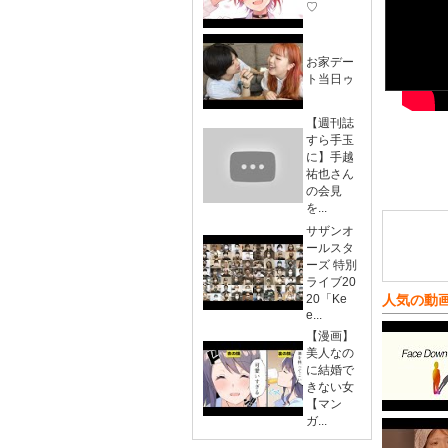
♡
お家デー
ト当日ゥ
【週刊誌
すら手玉
に】手越
祐也さん
の会見
を...
サザンオ
ールスタ
ーズ 特別
ライブ20
20「Ke
人気の動
e...
【漫画】
美人なの
に結婚で
きない女
【マン
ガ...