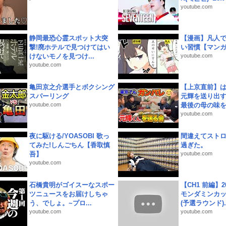
youtube.com
静岡最恐心霊スポット大突
【漫画】凡人
撃!廃ホテルで見つけてはい
い習慣【マン
けないモノを見つけ...
youtube.com
youtube.com
亀田京之介選手とボクシング
【上京直前】
スパーリング
元輝を送り出す
youtube.com
最後の母の味を噛
youtube.com
夜に駆ける/YOASOBI 歌っ
間違えてスト
てみた!しんごちん【香取慎
過ぎた。
吾】
youtube.com
youtube.com
石橋貴明がゴイスーなスポー
【CH1 前編】2
ツニュースをお届けしちゃ
モンダミンカッ
う、でしょ。~プロ...
(予選ラウンド)..
youtube.com
youtube.com