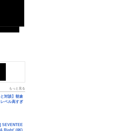
もっと見る
手と対談】朝倉
、レベル高すぎ
L] SEVENTEE
 Right' (4K)