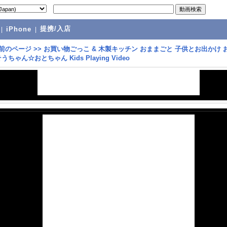
提携/入店
|
iPhone
|
前のページ
>>
お買い物ごっこ & 木製キッチン おままごと 子供とお出かけ 
ちゃん☆おとちゃん Kids Playing Video