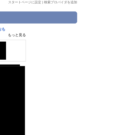
スタートページに設定
|
検索プロバイダを追加
おも
もっと見る