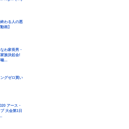
で終わる人の悪
ガ動画】
はなわ家長男・
家族決起会!
...
ロングゼロ買い
020 アース・
プ 大会第1日
.