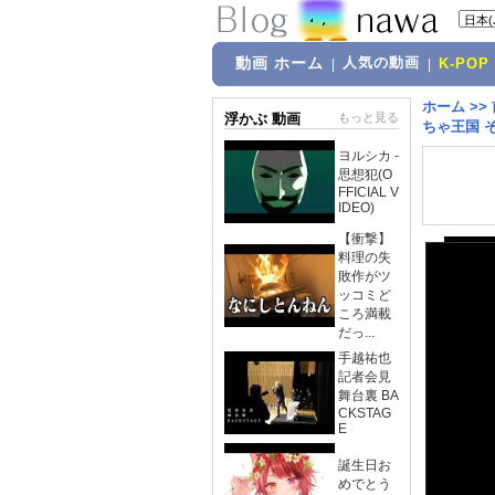
動画 ホーム
人気の動画
|
|
K-POP
ホーム
>>
浮かぶ 動画
もっと見る
ちゃ王国 そう
ヨルシカ -
思想犯(O
FFICIAL V
IDEO)
【衝撃】
料理の失
敗作がツ
ッコミど
ころ満載
だっ...
手越祐也
記者会見
舞台裏 BA
CKSTAG
E
誕生日お
めでとう