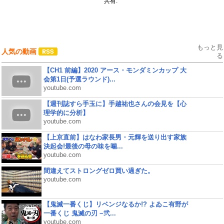
共有:
もっと見
人気の動画
る
【CH1 前編】2020 アース・モンダミンカップ 大
会第1日(予選ラウンド)...
youtube.com
【週刊誌すら手玉に】手越祐也さんの会見を【心
理学的に分析】
youtube.com
【上京直前】はなわ家長男・元輝を送り出す家族
決起会!最後の母の味を噛...
youtube.com
間違えてストロングゼロ買い過ぎた。
youtube.com
【鬼滅一番くじ】リベンジなるか!? よゐこ有野が
一番くじ 鬼滅の刃 ~弐...
youtube.com