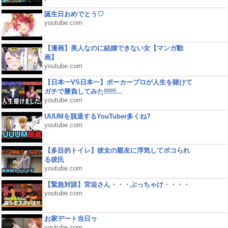
誕生日おめでとう♡
youtube.com
【漫画】美人なのに結婚できない女【マンガ動
画】
youtube.com
【日本一VS日本一】ポーカープロが人生を賭けて
ガチで勝負してみた!!!!!!...
youtube.com
UUUMを脱退するYouTuber多くね?
youtube.com
【多目的トイレ】彼女の親友に浮気してボコられ
る彼氏
youtube.com
【緊急対談】宮迫さん・・・ぶっちゃけ・・・・
youtube.com
お家デート当日ゥ
youtube.com