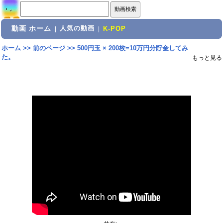
動画 ホーム
人気の動画
|
|
K-POP
ホーム
>>
前のページ
>>
500円玉 × 200枚=10万円分貯金してみ
た。
もっと見る