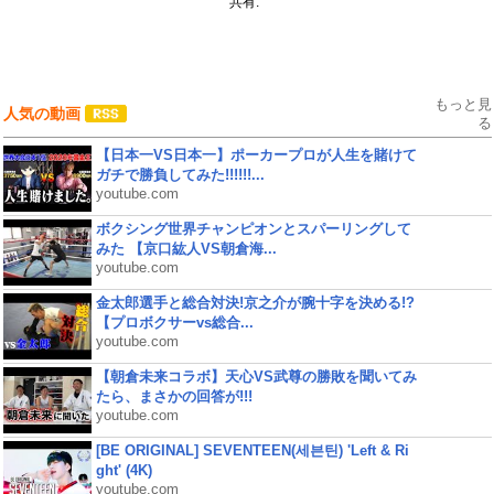
共有:
もっと見
人気の動画
る
【日本一VS日本一】ポーカープロが人生を賭けて
ガチで勝負してみた!!!!!!...
youtube.com
ボクシング世界チャンピオンとスパーリングして
みた 【京口紘人VS朝倉海...
youtube.com
金太郎選手と総合対決!京之介が腕十字を決める!?
【プロボクサーvs総合...
youtube.com
【朝倉未来コラボ】天心VS武尊の勝敗を聞いてみ
たら、まさかの回答が!!!
youtube.com
[BE ORIGINAL] SEVENTEEN(세븐틴) 'Left & Ri
ght' (4K)
youtube.com