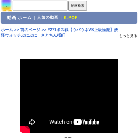
動画 ホーム
人気の動画
|
|
K-POP
ホーム
>>
前のページ
>>
#271ボス戦【ウバウネVS上級怪魔】妖
怪ウォッチぷにぷに さとちん桜町
もっと見る