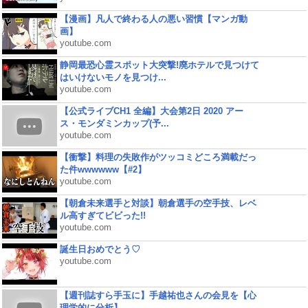
【漫画】凡人で終わる人の悪い習慣【マンガ動
画】
youtube.com
静岡最恐心霊スポット大突撃!廃ホテルで見つけて
はいけないモノを見つけ...
youtube.com
【公式ライブCH1 全編】大会第2日 2020 アー
ス・モンダミンカップ(予...
youtube.com
【衝撃】料理の失敗作がツッコミどころ満載だっ
た件wwwwww【#2】
youtube.com
【朝倉未来選手と対談】朝倉選手の空手技、レベ
ル高すぎてビビった!!
youtube.com
誕生日おめでとう♡
youtube.com
【週刊誌すら手玉に】手越祐也さんの会見を【心
理学的に分析】