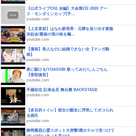
【公式ライブCH1 全編】大会第2日 2020 アー
ス・モンダミンカップ(予...
youtube.com
【上京直前】はなわ家長男・元輝を送り出す家族
決起会!最後の母の味を噛...
youtube.com
【漫画】美人なのに結婚できない女【マンガ動
画】
youtube.com
夜に駆ける/YOASOBI 歌ってみた!しんごちん
【香取慎吾】
youtube.com
手越祐也 記者会見 舞台裏 BACKSTAGE
youtube.com
【多目的トイレ】彼女の親友に浮気してボコられ
る彼氏
youtube.com
静岡最恐心霊スポット大突撃!廃ホテルで見つけて
はいけないモノを見つけ...