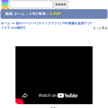
動画 ホーム
人気の動画
|
|
K-POP
ホーム
>>
前のページ
>>
[マインクラフト] TNT装備を追加!? [マ
イクラ mod紹介]
もっと見る