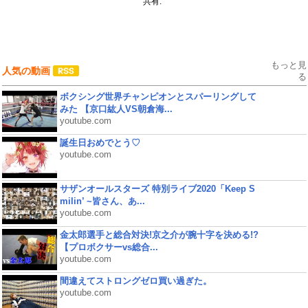
共有:
もっと見
人気の動画
る
ボクシング世界チャンピオンとスパーリングして
みた 【京口紘人VS朝倉海...
youtube.com
誕生日おめでとう♡
youtube.com
サザンオールスターズ 特別ライブ2020「Keep S
milin’ ~皆さん、あ...
youtube.com
金太郎選手と総合対決!京之介が腕十字を決める!?
【プロボクサーvs総合...
youtube.com
間違えてストロングゼロ買い過ぎた。
youtube.com