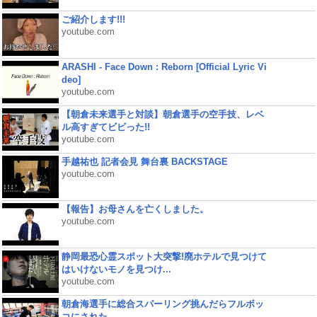
ご紹介します!!!
youtube.com
ARASHI - Face Down : Reborn [Official Lyric Vi
deo]
youtube.com
【朝倉未来選手と対談】朝倉選手の空手技、レベ
ル高すぎてビビった!!
youtube.com
手越祐也 記者会見 舞台裏 BACKSTAGE
youtube.com
【報告】お母さんを亡くしました。
youtube.com
静岡最恐心霊スポット大突撃!廃ホテルで見つけて
はいけないモノを見つけ...
youtube.com
朝倉海選手に総合スパーリング挑んだらフルボッ
コにされた...