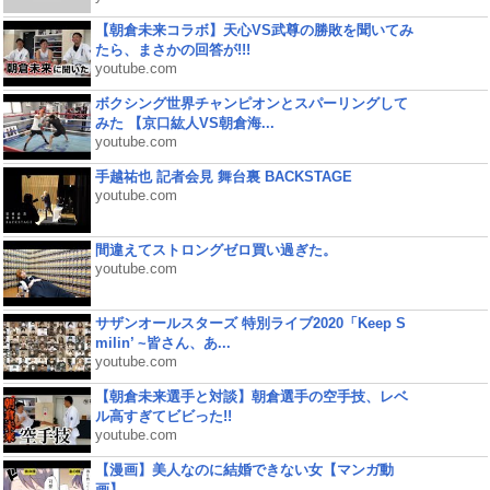
【朝倉未来コラボ】天心VS武尊の勝敗を聞いてみ
たら、まさかの回答が!!!
youtube.com
ボクシング世界チャンピオンとスパーリングして
みた 【京口紘人VS朝倉海...
youtube.com
手越祐也 記者会見 舞台裏 BACKSTAGE
youtube.com
間違えてストロングゼロ買い過ぎた。
youtube.com
サザンオールスターズ 特別ライブ2020「Keep S
milin’ ~皆さん、あ...
youtube.com
【朝倉未来選手と対談】朝倉選手の空手技、レベ
ル高すぎてビビった!!
youtube.com
【漫画】美人なのに結婚できない女【マンガ動
画】