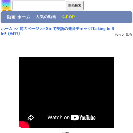
動画 ホーム
人気の動画
|
|
K-POP
ホーム
>>
前のページ
>>
Siriで英語の発音チェック!Talking to S
iri!〔#433〕
もっと見る