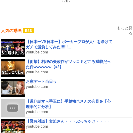
共有:
もっと見
人気の動画
る
【日本一VS日本一】ポーカープロが人生を賭けて
ガチで勝負してみた!!!!!!...
youtube.com
【衝撃】料理の失敗作がツッコミどころ満載だっ
た件wwwwww【#2】
youtube.com
お家デート当日ゥ
youtube.com
【週刊誌すら手玉に】手越祐也さんの会見を【心
理学的に分析】
youtube.com
【緊急対談】宮迫さん・・・ぶっちゃけ・・・・
youtube.com