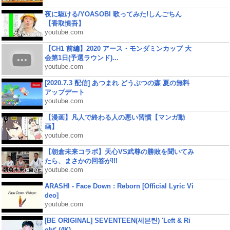
夜に駆ける/YOASOBI 歌ってみた!しんごちん
【香取慎吾】
youtube.com
【CH1 前編】2020 アース・モンダミンカップ 大
会第1日(予選ラウンド)...
youtube.com
[2020.7.3 配信] あつまれ どうぶつの森 夏の無料
アップデート
youtube.com
【漫画】凡人で終わる人の悪い習慣【マンガ動
画】
youtube.com
【朝倉未来コラボ】天心VS武尊の勝敗を聞いてみ
たら、まさかの回答が!!!
youtube.com
ARASHI - Face Down : Reborn [Official Lyric Vi
deo]
youtube.com
[BE ORIGINAL] SEVENTEEN(세븐틴) 'Left & Ri
ght' (4K)