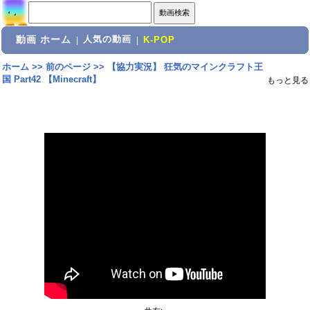
動画 ホーム
人気の動画
|
|
K-POP
ホーム
>>
前のページ
>>
【協力実況】 狂気のマインクラフト王
国 Part42 【Minecraft】
もっと見る