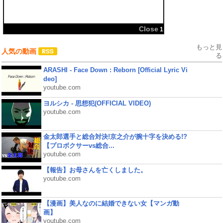
共有:
もっと見
人気の動画
る
ARASHI - Face Down : Reborn [Official Lyric Vi
deo]
youtube.com
ヨルシカ - 思想犯(OFFICIAL VIDEO)
youtube.com
金太郎選手と総合対決!京之介が腕十字を決める!?
【プロボクサーvs総合...
youtube.com
【報告】お母さんを亡くしました。
youtube.com
【漫画】美人なのに結婚できない女【マンガ動
画】
youtube.com