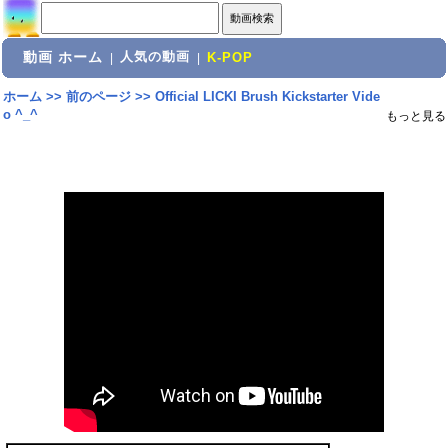
動画 ホーム
人気の動画
|
|
K-POP
ホーム
>>
前のページ
>>
Official LICKI Brush Kickstarter Vide
o ^_^
もっと見る