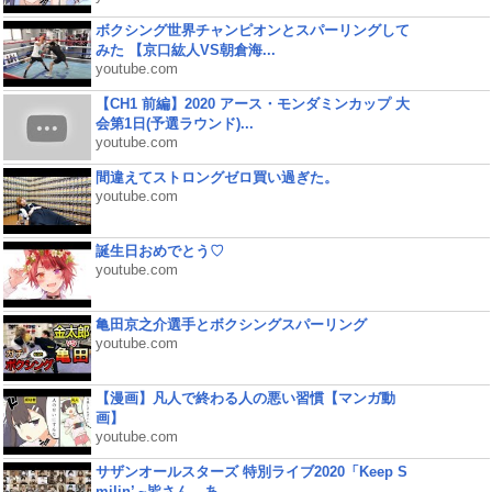
ボクシング世界チャンピオンとスパーリングして
みた 【京口紘人VS朝倉海...
youtube.com
【CH1 前編】2020 アース・モンダミンカップ 大
会第1日(予選ラウンド)...
youtube.com
間違えてストロングゼロ買い過ぎた。
youtube.com
誕生日おめでとう♡
youtube.com
亀田京之介選手とボクシングスパーリング
youtube.com
【漫画】凡人で終わる人の悪い習慣【マンガ動
画】
youtube.com
サザンオールスターズ 特別ライブ2020「Keep S
milin’ ~皆さん、あ...