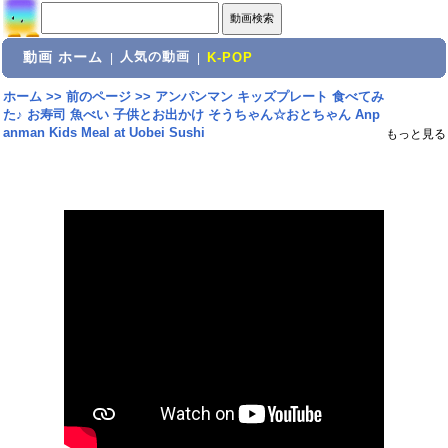
動画 ホーム
人気の動画
|
|
K-POP
ホーム
>>
前のページ
>>
アンパンマン キッズプレート 食べてみ
た♪ お寿司 魚べい 子供とお出かけ そうちゃん☆おとちゃん Anp
anman Kids Meal at Uobei Sushi
もっと見る