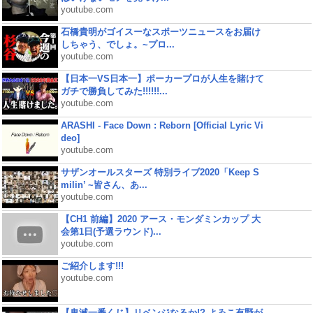
youtube.com
石橋貴明がゴイスーなスポーツニュースをお届け
しちゃう、でしょ。~プロ...
youtube.com
【日本一VS日本一】ポーカープロが人生を賭けて
ガチで勝負してみた!!!!!!...
youtube.com
ARASHI - Face Down : Reborn [Official Lyric Vi
deo]
youtube.com
サザンオールスターズ 特別ライブ2020「Keep S
milin’ ~皆さん、あ...
youtube.com
【CH1 前編】2020 アース・モンダミンカップ 大
会第1日(予選ラウンド)...
youtube.com
ご紹介します!!!
youtube.com
【鬼滅一番くじ】リベンジなるか!? よゐこ有野が