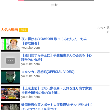
共有:
もっと見
人気の動画
る
夜に駆ける/YOASOBI 歌ってみた!しんごちん
【香取慎吾】
youtube.com
【週刊誌すら手玉に】手越祐也さんの会見を【心
理学的に分析】
youtube.com
ヨルシカ - 思想犯(OFFICIAL VIDEO)
youtube.com
【上京直前】はなわ家長男・元輝を送り出す家族
決起会!最後の母の味を噛...
youtube.com
静岡最恐心霊スポット大突撃!廃ホテルで見つけて
はいけないモノを見つけ...