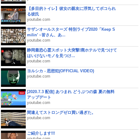
【多目的トイレ】彼女の親友に浮気してボコられ
る彼氏
youtube.com
サザンオールスターズ 特別ライブ2020「Keep S
milin’ ~皆さん、あ...
youtube.com
静岡最恐心霊スポット大突撃!廃ホテルで見つけて
はいけないモノを見つけ...
youtube.com
ヨルシカ - 思想犯(OFFICIAL VIDEO)
youtube.com
[2020.7.3 配信] あつまれ どうぶつの森 夏の無料
アップデート
youtube.com
間違えてストロングゼロ買い過ぎた。
youtube.com
ご紹介します!!!
youtube.com