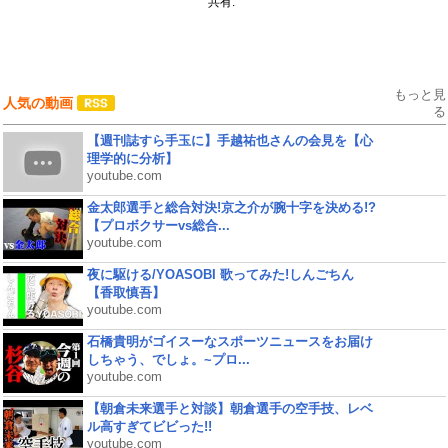
共有:
もっと見
人気の動画
る
【週刊誌すら手玉に】手越祐也さんの会見を【心
理学的に分析】
youtube.com
金太郎選手と総合対決!京之介が腕十字を決める!?
【プロボクサーvs総合...
youtube.com
夜に駆ける/YOASOBI 歌ってみた!しんごちん
【香取慎吾】
youtube.com
石橋貴明がゴイスーなスポーツニュースをお届け
しちゃう、でしょ。~プロ...
youtube.com
【朝倉未来選手と対談】朝倉選手の空手技、レベ
ル高すぎてビビった!!
youtube.com