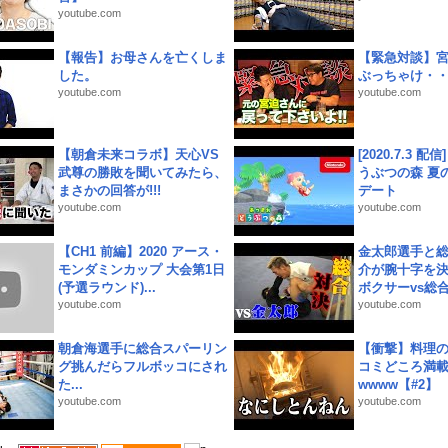
youtube.com
【報告】お母さんを亡くしま
【緊急対談】
した。
ぶっちゃけ・
youtube.com
youtube.com
【朝倉未来コラボ】天心VS
[2020.7.3 配
武尊の勝敗を聞いてみたら、
うぶつの森 夏
まさかの回答が!!!
デート
youtube.com
youtube.com
【CH1 前編】2020 アース・
金太郎選手と総
モンダミンカップ 大会第1日
介が腕十字を決
(予選ラウンド)...
ボクサーvs総合.
youtube.com
youtube.com
朝倉海選手に総合スパーリン
【衝撃】料理
グ挑んだらフルボッコにされ
コミどころ満載
た...
wwww【#2】
youtube.com
youtube.com