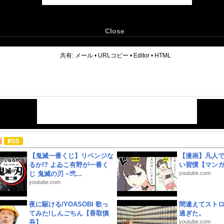
Close
6
共有:
メール
•
URLコピー
•
Editor
•
HTML
画
【鬼滅一番くじ】リベンジな
【漫画】凡人
るか!? よゐこ有野が一番く
い習慣【マン
じ 鬼滅の刃 ~弐...
youtube.com
youtube.com
夜に駆ける/YOASOBI 歌っ
間違えてスト
てみた!しんごちん【香取慎
過ぎた。
吾】
youtube.com