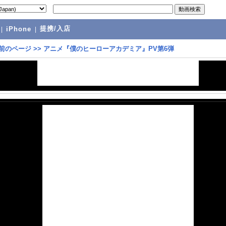
提携/入店
|
iPhone
|
前のページ
>>
アニメ『僕のヒーローアカデミア』PV第6弾