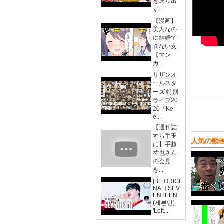
を送り出
す...
【漫画】
美人なの
に結婚で
きない女
【マン
ガ...
サザンオ
ールスタ
ーズ 特別
ライブ20
20「Ke
e...
【週刊誌
すら手玉
人気の動
に】手越
祐也さん
の会見
を...
[BE ORIGI
NAL] SEV
ENTEEN
(세븐틴)
'Left...