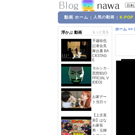
動画 ホーム
人気の動画
|
|
K-POP
ホーム
>>
浮かぶ 動画
もっと見る
手越祐也
記者会見
舞台裏 BA
CKSTAG
E
ヨルシカ -
思想犯(O
FFICIAL V
IDEO)
お家デー
ト当日ゥ
【上京直
前】はな
わ家長
男・元輝