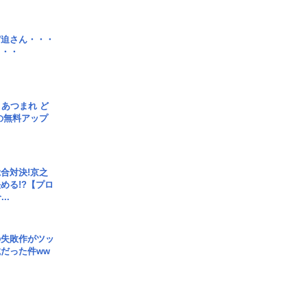
宮迫さん・・・
・・・
信] あつまれ ど
の無料アップ
合対決!京之
める!?【プロ
..
の失敗作がツッ
だった件ww