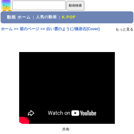
動画 ホーム
人気の動画
|
|
K-POP
ホーム
>>
前のページ
>>
白い雲のように/猿岩石(Cover)
もっと見る
共有: