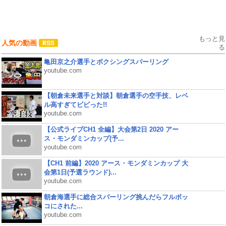
もっと見
人気の動画
る
亀田京之介選手とボクシングスパーリング
youtube.com
【朝倉未来選手と対談】朝倉選手の空手技、レベ
ル高すぎてビビった!!
youtube.com
【公式ライブCH1 全編】大会第2日 2020 アー
ス・モンダミンカップ(予...
youtube.com
【CH1 前編】2020 アース・モンダミンカップ 大
会第1日(予選ラウンド)...
youtube.com
朝倉海選手に総合スパーリング挑んだらフルボッ
コにされた...
youtube.com