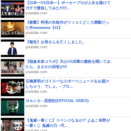
【日本一VS日本一】ポーカープロが人生を賭けて
ガチで勝負してみた!!!!!!...
youtube.com
【衝撃】料理の失敗作がツッコミどころ満載だっ
た件wwwwww【#2】
youtube.com
【報告】お母さんを亡くしました。
youtube.com
【朝倉未来コラボ】天心VS武尊の勝敗を聞いてみ
たら、まさかの回答が!!!
youtube.com
石橋貴明がゴイスーなスポーツニュースをお届け
しちゃう、でしょ。~プロ...
youtube.com
ヨルシカ - 思想犯(OFFICIAL VIDEO)
youtube.com
【鬼滅一番くじ】リベンジなるか!? よゐこ有野が
一番くじ 鬼滅の刃 ~弐...
youtube.com