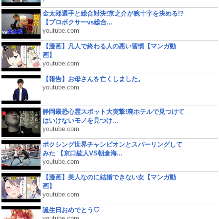
金太郎選手と総合対決!京之介が腕十字を決める!?
【プロボクサーvs総合...
youtube.com
【漫画】凡人で終わる人の悪い習慣【マンガ動
画】
youtube.com
【報告】お母さんを亡くしました。
youtube.com
静岡最恐心霊スポット大突撃!廃ホテルで見つけて
はいけないモノを見つけ...
youtube.com
ボクシング世界チャンピオンとスパーリングして
みた 【京口紘人VS朝倉海...
youtube.com
【漫画】美人なのに結婚できない女【マンガ動
画】
youtube.com
誕生日おめでとう♡
youtube.com