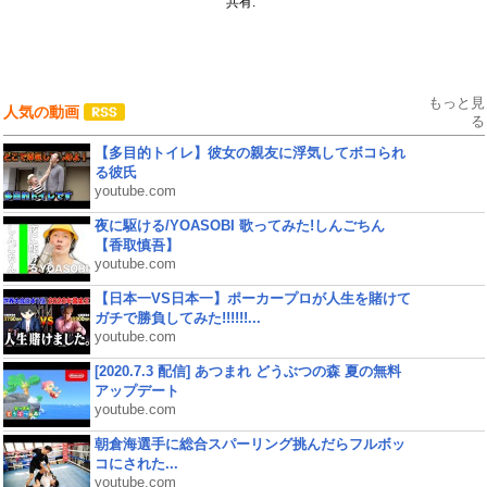
共有:
もっと見
人気の動画
る
【多目的トイレ】彼女の親友に浮気してボコられ
る彼氏
youtube.com
夜に駆ける/YOASOBI 歌ってみた!しんごちん
【香取慎吾】
youtube.com
【日本一VS日本一】ポーカープロが人生を賭けて
ガチで勝負してみた!!!!!!...
youtube.com
[2020.7.3 配信] あつまれ どうぶつの森 夏の無料
アップデート
youtube.com
朝倉海選手に総合スパーリング挑んだらフルボッ
コにされた...
youtube.com