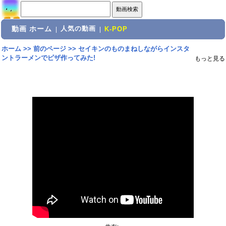
動画 ホーム
人気の動画
|
|
K-POP
ホーム
>>
前のページ
>>
セイキンのものまねしながらインスタ
ントラーメンでピザ作ってみた!
もっと見る